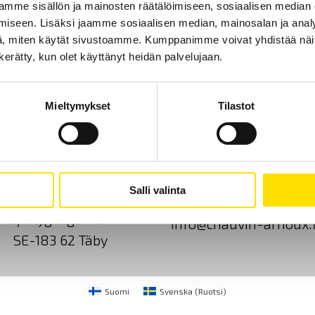
mme sisällön ja mainosten räätälöimiseen, sosiaalisen median
iseen. Lisäksi jaamme sosiaalisen median, mainosalan ja analy
, miten käytät sivustoamme. Kumppanimme voivat yhdistää näitä t
n kerätty, kun olet käyttänyt heidän palvelujaan.
Mieltymykset
Tilastot
Ota yhteyttä
Tietoa meistä
GDPR
Salli valinta
CA Mätsystem AB
+46 8 50 52 68 00
Sjöflygvägen 35
info@chauvin-arnoux.f
SE-183 62 Täby
Suomi
Svenska
(
Ruotsi
)