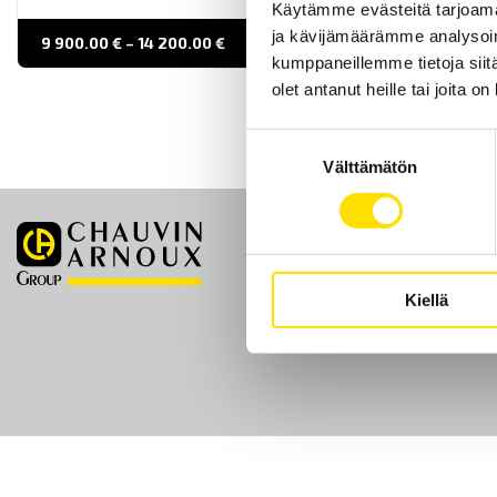
Käytämme evästeitä tarjoama
ja kävijämäärämme analysoim
Price
9 900.00
€
–
14 200.00
€
LUE LISÄÄ
range:
kumppaneillemme tietoja siitä
9 900.00 €
through
olet antanut heille tai joita o
14 200.00 €
Suostumuksen
Välttämätön
valinta
Etusivu
Kiellä