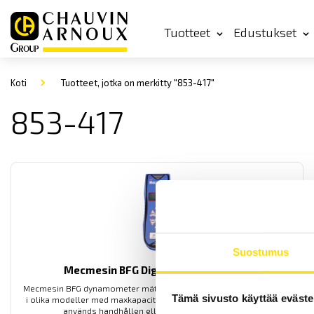
Tuotteet
Edustukset
Koti
Tuotteet, jotka on merkitty "853-417"
853-417
Suostumus
Mecmesin BFG Digital dynamometer
Mecmesin BFG dynamometer mäter drag och tryckkrafter, den finns
Tämä sivusto käyttää eväste
i olika modeller med maxkapaciteter mellan 10 N och 2500 N. Den
används handhållen eller monterad i provställ.