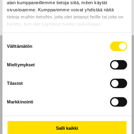
alan kumppaneillemme tietoja siitä, miten käytät
LUE LISÄÄ
sivustoamme. Kumppanimme voivat yhdistää näitä
tietoja muihin tietoihin, joita olet antanut heille tai joita on
kerätty, kun olet käyttänyt heidän palvelujaan.
Suostumuksen
Välttämätön
valinta
Mieltymykset
Etusivu
Tilastot
Ota yhteyttä
Tietoa meistä
Markkinointi
GDPR
Salli kaikki
Evästeet