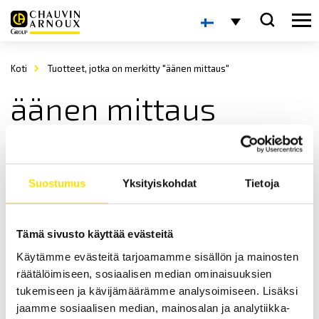
Koti
Tuotteet, jotka on merkitty "äänen mittaus"
äänen mittaus
Suostumus
Yksityiskohdat
Tietoja
Tämä sivusto käyttää evästeitä
Käytämme evästeitä tarjoamamme sisällön ja mainosten
CA1310 & CA832 Äänentasomittarit
räätälöimiseen, sosiaalisen median ominaisuuksien
CA1310: IEC61672-1:n mukainen äänentasomittari, varustettuna Leq-
mittaustoiminnolla sekä muistilla. Saatavilla myös
tukemiseen ja kävijämäärämme analysoimiseen. Lisäksi
yksinkertaisempi äänentasomittari CA832.
jaamme sosiaalisen median, mainosalan ja analytiikka-