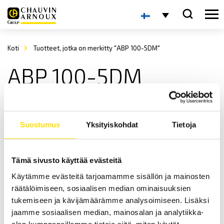
Koti
Tuotteet, jotka on merkitty "ABP 100-5DM"
ABP 100-5DM
Suostumus
Yksityiskohdat
Tietoja
Tämä sivusto käyttää evästeitä
Käytämme evästeitä tarjoamamme sisällön ja mainosten
KERN ABP Premium analyysivaaka
räätälöimiseen, sosiaalisen median ominaisuuksien
KERN ABP analyysivaaka on nopea ja vakaa. Maksimaalinen
tukemiseen ja kävijämäärämme analysoimiseen. Lisäksi
kapasiteetti jopa 320 g.
jaamme sosiaalisen median, mainosalan ja analytiikka-
Price
alan kumppaneillemme tietoja siitä, miten käytät