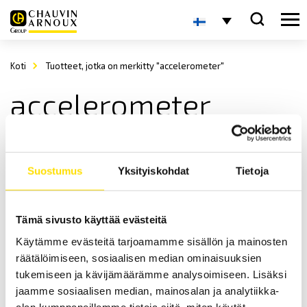
Koti
Tuotteet, jotka on merkitty "accelerometer"
accelerometer
Suostumus
Yksityiskohdat
Tietoja
Tämä sivusto käyttää evästeitä
Käytämme evästeitä tarjoamamme sisällön ja mainosten
Biometrics Kiihtyvyysmittarit
räätälöimiseen, sosiaalisen median ominaisuuksien
Biometrics kiihtyvyysmittarit tarjoavat kokonaisvaltaisen ratkaisun
tukemiseen ja kävijämäärämme analysoimiseen. Lisäksi
kiihtyvyyden mittaamiseen kolmelta akselilta.
jaamme sosiaalisen median, mainosalan ja analytiikka-
alan kumppaneillemme tietoja siitä, miten käytät