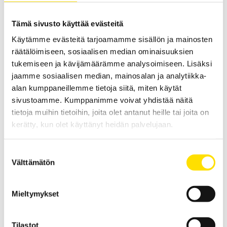
voidaan myös käyttää sellaisenaan.
Tämä sivusto käyttää evästeitä
LUE LISÄÄ
Käytämme evästeitä tarjoamamme sisällön ja mainosten
räätälöimiseen, sosiaalisen median ominaisuuksien
tukemiseen ja kävijämäärämme analysoimiseen. Lisäksi
jaamme sosiaalisen median, mainosalan ja analytiikka-
alan kumppaneillemme tietoja siitä, miten käytät
sivustoamme. Kumppanimme voivat yhdistää näitä
tietoja muihin tietoihin, joita olet antanut heille tai joita on
kerätty, kun olet käyttänyt heidän palvelujaan.
K-tyypin adapteri
Lämpötila-adapteri ACC80 digitaalisiin yleismittareihin sekä K-
Suostumuksen
tyypin tulolla varustettuihin virtapihteihin.
Välttämätön
valinta
LUE LISÄÄ
Mieltymykset
Tilastot