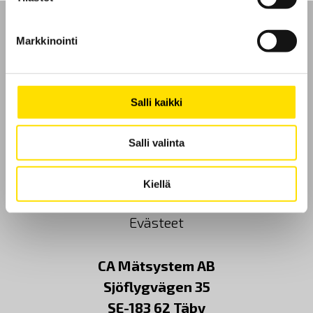
Markkinointi
Etusivu
Salli kaikki
Ota yhteyttä
Salli valinta
Tietoa meistä
Kiellä
GDPR
Evästeet
CA Mätsystem AB
Sjöflygvägen 35
SE-183 62 Täby