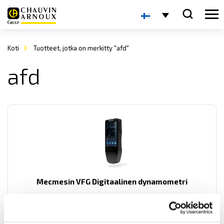
Koti
Tuotteet, jotka on merkitty "afd"
afd
Mecmesin VFG Digitaalinen dynamometri
Mecmesin VFG Digitaalinen dynamometri.
Sisäänrakennetulla punnituskennolla veto- ja