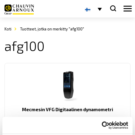
Koti
Tuotteet, jotka on merkitty "afg100"
afg100
Mecmesin VFG Digitaalinen dynamometri
Mecmesin VFG Digitaalinen dynamometri.
Sisäänrakennetulla punnituskennolla veto- ja