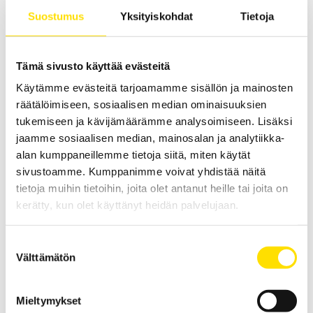
painevoiman mittaamiseen. Kaikki kapasiteetit
Suostumus
Yksityiskohdat
Tietoja
omaavat nollalla alkavan mittausalueen ja
maksimikapasiteetit ovat välillä 2,5 ja 2500 N.
Käsikäyttöinen tai asennettuna testijalustaan.
Tämä sivusto käyttää evästeitä
LUE LISÄÄ
Käytämme evästeitä tarjoamamme sisällön ja mainosten
räätälöimiseen, sosiaalisen median ominaisuuksien
tukemiseen ja kävijämäärämme analysoimiseen. Lisäksi
jaamme sosiaalisen median, mainosalan ja analytiikka-
alan kumppaneillemme tietoja siitä, miten käytät
sivustoamme. Kumppanimme voivat yhdistää näitä
tietoja muihin tietoihin, joita olet antanut heille tai joita on
kerätty, kun olet käyttänyt heidän palvelujaan.
Mecmesin AFG Digital dynamometer
Suostumuksen
Mecmesin AFG är en komplett dynamometer med inbyggd lastcell
Välttämätön
för mätning av drag och tryck, alla kapaciteter har mätområden
valinta
som börjar på noll och maxkapaciteter mellan 2,5 till 2500 N. Den
används handhållen eller monterad i provställ.
Mieltymykset
Price
20 960.00
€
–
23 200.00
€
LUE LISÄÄ