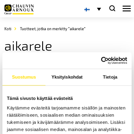
Koti
Tuotteet, jotka on merkitty "aikarele"
aikarele
Suostumus
Yksityiskohdat
Tietoja
Tämä sivusto käyttää evästeitä
Käytämme evästeitä tarjoamamme sisällön ja mainosten
AMRA ja AMRA-MTI releet
räätälöimiseen, sosiaalisen median ominaisuuksien
AMRA on yksi maailman johtavista, elektromekaanisten releiden
valmistajista. AMRA valmistaa junaraideliikenteeseen sekä
tukemiseen ja kävijämäärämme analysoimiseen. Lisäksi
muuntaja-asemiin soveltuvia releitä.
jaamme sosiaalisen median, mainosalan ja analytiikka-