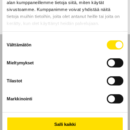
alan kumppaneillemme tietoja siitä, miten käytät
LUE LISÄÄ
sivustoamme. Kumppanimme voivat yhdistää näitä
tietoja muihin tietoihin, joita olet antanut heille tai joita on
kerätty, kun olet käyttänyt heidän palvelujaan.
Suostumuksen
Välttämätön
valinta
Mieltymykset
Etusivu
Tilastot
Ota yhteyttä
Tietoa meistä
Markkinointi
GDPR
Salli kaikki
Evästeet