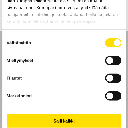
alan kumppaneillemme tietoja siitä, miten käytät
LUE LISÄÄ
sivustoamme. Kumppanimme voivat yhdistää näitä
tietoja muihin tietoihin, joita olet antanut heille tai joita on
kerätty, kun olet käyttänyt heidän palvelujaan.
Suostumuksen
Välttämätön
valinta
Mieltymykset
Etusivu
Ota yhteyttä
Tilastot
Tietoa meistä
Markkinointi
GDPR
Evästeet
Salli kaikki