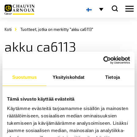
Koti
Tuotteet, jotka on merkitty "akku ca6113"
akku ca6113
Suostumus
Yksityiskohdat
Tietoja
Tämä sivusto käyttää evästeitä
Käytämme evästeitä tarjoamamme sisällön ja mainosten
Akku Scopix, Qualistar ja CA6113/16 sekä CA6550/55 -
räätälöimiseen, sosiaalisen median ominaisuuksien
laitemalleille
tukemiseen ja kävijämäärämme analysoimiseen. Lisäksi
Akku Chauvin-Arnoux sekä Metrix -mittalaitteille.
jaamme sosiaalisen median, mainosalan ja analytiikka-