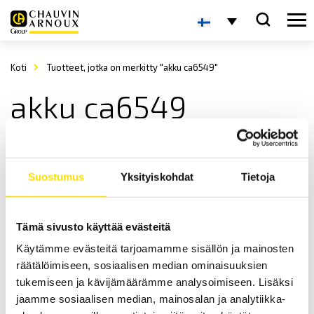
Koti
Tuotteet, jotka on merkitty "akku ca6549"
akku ca6549
Suostumus
Yksityiskohdat
Tietoja
Tämä sivusto käyttää evästeitä
Käytämme evästeitä tarjoamamme sisällön ja mainosten
Akku CA6505/45/47/49 ja CA6462/70/71/72 -
räätälöimiseen, sosiaalisen median ominaisuuksien
laitemalleille
tukemiseen ja kävijämäärämme analysoimiseen. Lisäksi
Akku Chauvin-Arnoux Eristys- ja Maadoitusvastustestereihin.
jaamme sosiaalisen median, mainosalan ja analytiikka-