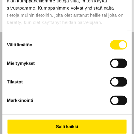
alan kumppaneillemme tietoja siitä, miten käytät
LUE LISÄÄ
sivustoamme. Kumppanimme voivat yhdistää näitä
tietoja muihin tietoihin, joita olet antanut heille tai joita on
kerätty, kun olet käyttänyt heidän palvelujaan.
Suostumuksen
Välttämätön
valinta
Mieltymykset
Etusivu
Ota yhteyttä
Tilastot
Tietoa meistä
Markkinointi
GDPR
Evästeet
Salli kaikki