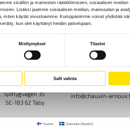
mme sisällön ja mainosten räätälöimiseen, sosiaalisen median
iseen. Lisäksi jaamme sosiaalisen median, mainosalan ja analy
, miten käytät sivustoamme. Kumppanimme voivat yhdistää näitä t
n kerätty, kun olet käyttänyt heidän palvelujaan.
Mieltymykset
Tilastot
Ota yhteyttä
Tietoa meistä
GDPR
Salli valinta
CA Mätsystem AB
+46 8 50 52 68 00
Sjöflygvägen 35
info@chauvin-arnoux.f
SE-183 62 Täby
Suomi
Svenska
(
Ruotsi
)