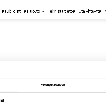
Kalibrointi ja Huolto
Teknistä tietoa
Ota yhteyttä
Yksityiskohdat
itä