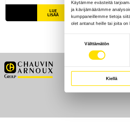
Käytämme evästeitä tarjoama
ja kävijämäärämme analysoim
LUE
LISÄÄ
kumppaneillemme tietoja siitä
olet antanut heille tai joita o
Suostumuksen
Välttämätön
valinta
Etusivu
Kiellä