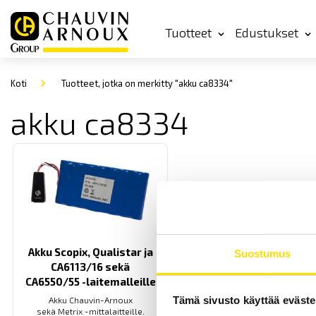
Tuotteet
Edustukset
Koti
Tuotteet, jotka on merkitty "akku ca8334"
akku ca8334
Akku Scopix, Qualistar ja
Suostumus
CA6113/16 sekä
CA6550/55 -laitemalleille
Tämä sivusto käyttää eväste
Akku Chauvin-Arnoux
sekä Metrix -mittalaitteille.