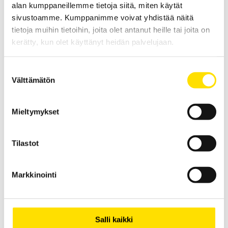
alan kumppaneillemme tietoja siitä, miten käytät
sivustoamme. Kumppanimme voivat yhdistää näitä
tietoja muihin tietoihin, joita olet antanut heille tai joita on
ETL HVC06C-KL-testikaapeli HVP06C-liittimellä ja
kerätty, kun olet käyttänyt heidän palvelujaan.
isolla hauenleualla
HVC06C-KL-testikaapeli HVP06C-liittimellä ja isolla hauenleualla.
Suostumuksen
Välttämätön
valinta
LUE LISÄÄ
Mieltymykset
Tilastot
Markkinointi
ETL HVC06C-BKL-testikaapeli HVP06C-liittimellä ja
hauenleualla
HVC06C-BKL-testikaapeli HVP06C-liittimellä ja hauenleualla.
Salli kaikki