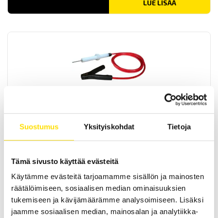
LUE LISÄÄ
ETL HVC16-KL-testikaapeli HIRAT-liittimellä ja isolla
hauenleualla
Suostumus
Yksityiskohdat
Tietoja
ETL HVC16-KL-testikaapeli HIRAT-liittimellä ja isolla hauenleualla.
LUE LISÄÄ
Tämä sivusto käyttää evästeitä
Käytämme evästeitä tarjoamamme sisällön ja mainosten
räätälöimiseen, sosiaalisen median ominaisuuksien
tukemiseen ja kävijämäärämme analysoimiseen. Lisäksi
jaamme sosiaalisen median, mainosalan ja analytiikka-