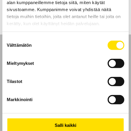
alan kumppaneillemme tietoja siitä, miten käytät
LUE LISÄÄ
sivustoamme. Kumppanimme voivat yhdistää näitä
tietoja muihin tietoihin, joita olet antanut heille tai joita on
kerätty, kun olet käyttänyt heidän palvelujaan.
Suostumuksen
Välttämätön
valinta
Mieltymykset
Etusivu
Tilastot
Ota yhteyttä
Tietoa meistä
Markkinointi
GDPR
Salli kaikki
Evästeet