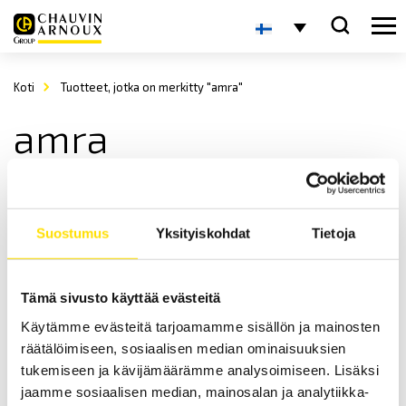
Koti
Tuotteet, jotka on merkitty "amra"
amra
Suostumus
Yksityiskohdat
Tietoja
Tämä sivusto käyttää evästeitä
Käytämme evästeitä tarjoamamme sisällön ja mainosten
AMRA ja AMRA-MTI releet
räätälöimiseen, sosiaalisen median ominaisuuksien
AMRA on yksi maailman johtavista, elektromekaanisten releiden
valmistajista. AMRA valmistaa junaraideliikenteeseen sekä
tukemiseen ja kävijämäärämme analysoimiseen. Lisäksi
muuntaja-asemiin soveltuvia releitä.
jaamme sosiaalisen median, mainosalan ja analytiikka-