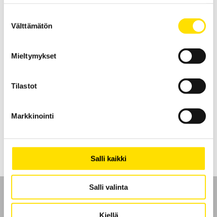
Suostumuksen
Välttämätön
valinta
Mieltymykset
CA8336 3-vaihe energia-analysaattori
Täydellinen sähköverkkoanalysaattori transienttien sekä energian
Tilastot
analysointiin 5:llä jännite- ja 4:llä virtatulolla.
Käytettävissä suomenkieliset valikot, USB-liitäntä sekä SD-kortti
kommunikointia varten.
Markkinointi
LUE LISÄÄ
Salli kaikki
Salli valinta
Kiellä