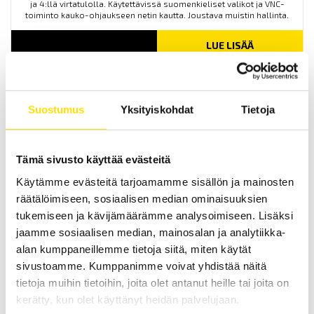
ja 4:llä virtatulolla. Käytettävissä suomenkieliset valikot ja VNC-
toiminto kauko-ohjaukseen netin kautta. Joustava muistin hallinta.
LUE LISÄÄ
Suostumus
Yksityiskohdat
Tietoja
Tämä sivusto käyttää evästeitä
Käytämme evästeitä tarjoamamme sisällön ja mainosten
CA8331 & CA8333 3-vaihe energia-analysaattorit
räätälöimiseen, sosiaalisen median ominaisuuksien
AC+DC TRMS energia-analysaattorit 4:llä jännite- ja 3:lla
tukemiseen ja kävijämäärämme analysoimiseen. Lisäksi
virtatulolla. Käytettävissä suomenkieliset valikot, USB-liitäntä sekä
jaamme sosiaalisen median, mainosalan ja analytiikka-
SD-kortti kommunikointia varten.
alan kumppaneillemme tietoja siitä, miten käytät
sivustoamme. Kumppanimme voivat yhdistää näitä
LUE LISÄÄ
tietoja muihin tietoihin, joita olet antanut heille tai joita on
kerätty, kun olet käyttänyt heidän palvelujaan.