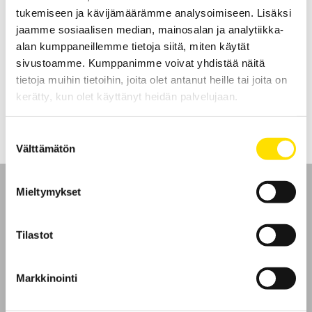
tukemiseen ja kävijämäärämme analysoimiseen. Lisäksi
jaamme sosiaalisen median, mainosalan ja analytiikka-
CA5011 Analoginen-digitaalinen yleismittari
alan kumppaneillemme tietoja siitä, miten käytät
CA5011 -Analogisen yleismittarin edut, digitaalisen yleismittarin
sivustoamme. Kumppanimme voivat yhdistää näitä
tarkkuus.
tietoja muihin tietoihin, joita olet antanut heille tai joita on
LUE LISÄÄ
kerätty, kun olet käyttänyt heidän palvelujaan.
Suostumuksen
Välttämätön
valinta
Mieltymykset
Tilastot
Etusivu
Ota yhteyttä
Markkinointi