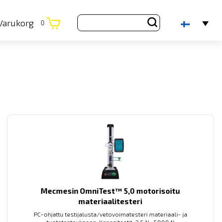
Varukorg
0
Mecmesin OmniTest™ 5,0 motorisoitu
materiaalitesteri
PC-ohjattu testijalusta/vetovoimatesteri materiaali- ja