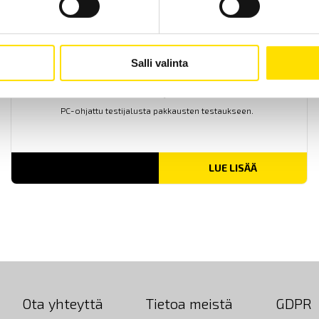
Salli valinta
Mecmesin SqueezerPro
PC-ohjattu testijalusta pakkausten testaukseen.
LUE LISÄÄ
Ota yhteyttä
Tietoa meistä
GDPR