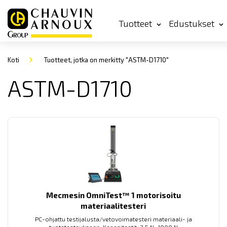
Tuotteet
Edustukset
Koti
Tuotteet, jotka on merkitty "ASTM-D1710"
ASTM-D1710
Mecmesin OmniTest™ 1 motorisoitu
materiaalitesteri
PC-ohjattu testijalusta/vetovoimatesteri materiaali- ja