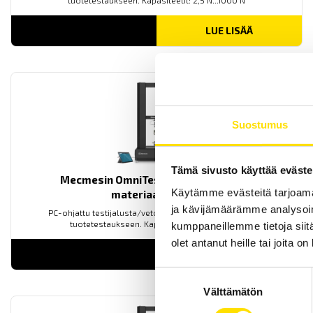
tuotetestaukseen. Kapasiteetit: 2,5 N...1000 N
LUE LISÄÄ
Suostumus
Tämä sivusto käyttää eväste
Mecmesin OmniTest™ 25 motorisoitu
Käytämme evästeitä tarjoama
materiaalitesteri
ja kävijämäärämme analysoim
PC-ohjattu testijalusta/vetovoimatesteri materiaali- ja
tuotetestaukseen. Kapasiteetit: 2,5 N...25 kN
kumppaneillemme tietoja siitä
olet antanut heille tai joita o
LUE LISÄÄ
Suostumuksen
Välttämätön
valinta