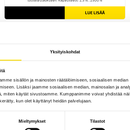
tuotetestaukseen. Kapasiteetit: 2,5 N...2500 N
LUE LISÄÄ
Yksityiskohdat
itä
Mecmesin OmniTest™ 50 motorisoitu
mme sisällön ja mainosten räätälöimiseen, sosiaalisen median
materiaalitesteri
iseen. Lisäksi jaamme sosiaalisen median, mainosalan ja analy
PC-ohjattu testijalusta/vetovoimatesteri materiaali- ja
tuotetestaukseen. Kapasiteetit: 2,5 N upp...50 kN
, miten käytät sivustoamme. Kumppanimme voivat yhdistää näitä t
n kerätty, kun olet käyttänyt heidän palvelujaan.
LUE LISÄÄ
Mieltymykset
Tilastot