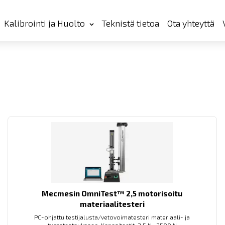
Kalibrointi ja Huolto
Teknistä tietoa
Ota yhteyttä
Mecmesin OmniTest™ 2,5 motorisoitu
materiaalitesteri
PC-ohjattu testijalusta/vetovoimatesteri materiaali- ja