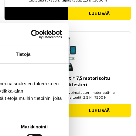
tuotetestaukseen. Kapasiteetit: 2,5 N...5000 N
LUE LISÄÄ
Tietoja
Mecmesin OmniTest™ 7,5 motorisoitu
 ominaisuuksien tukemiseen
materiaalitesteri
tiikka-alan
PC-ohjattu testijalusta/vetovoimatesteri materiaali- ja
tuotetestaukseen. Kapasiteetit: 2,5 N...7500 N
ietoja muihin tietoihin, joita
LUE LISÄÄ
Markkinointi