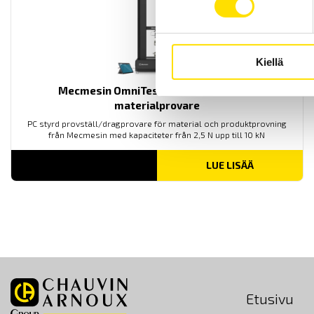
Kiellä
Mecmesin OmniTest™ 10 motoriserad
materialprovare
PC styrd provställ/dragprovare för material och produktprovning
från Mecmesin med kapaciteter från 2,5 N upp till 10 kN
LUE LISÄÄ
Etusivu