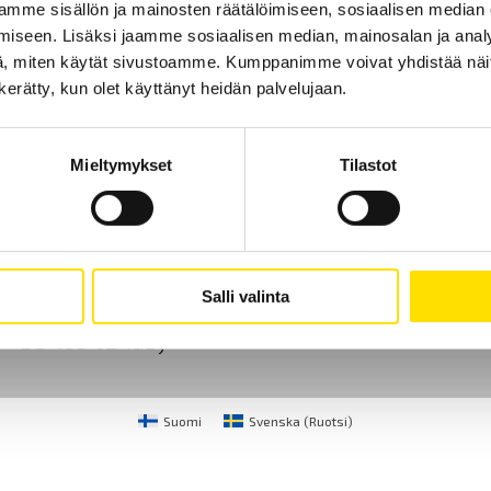
mme sisällön ja mainosten räätälöimiseen, sosiaalisen median
iseen. Lisäksi jaamme sosiaalisen median, mainosalan ja analy
, miten käytät sivustoamme. Kumppanimme voivat yhdistää näitä t
n kerätty, kun olet käyttänyt heidän palvelujaan.
Mieltymykset
Tilastot
Ota yhteyttä
Tietoa meistä
GDPR
CA Mätsystem AB
+46 8 50 52 68 00
Salli valinta
Sjöflygvägen 35
info@chauvin-arnoux.f
SE-183 62 Täby
Suomi
Svenska
(
Ruotsi
)