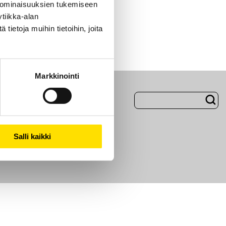
 ominaisuuksien tukemiseen
tiikka-alan
ietoja muihin tietoihin, joita
Markkinointi
Evästeet
Salli kaikki
i