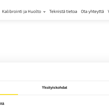
Kalibrointi ja Huolto
Teknistä tietoa
Ota yhteyttä
Yksityiskohdat
itä