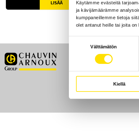
Käytämme evästeitä tarjoama
LISÄÄ
ja kävijämäärämme analysoim
kumppaneillemme tietoja siitä
olet antanut heille tai joita o
Suostumuksen
Välttämätön
valinta
Etusivu
Kiellä