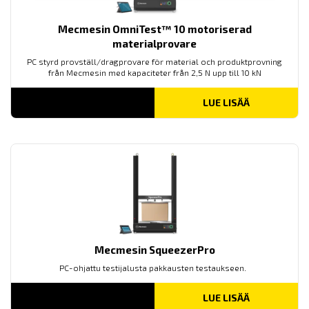
Mecmesin OmniTest™ 10 motoriserad
materialprovare
PC styrd provställ/dragprovare för material och produktprovning
från Mecmesin med kapaciteter från 2,5 N upp till 10 kN
LUE LISÄÄ
Mecmesin SqueezerPro
PC-ohjattu testijalusta pakkausten testaukseen.
LUE LISÄÄ