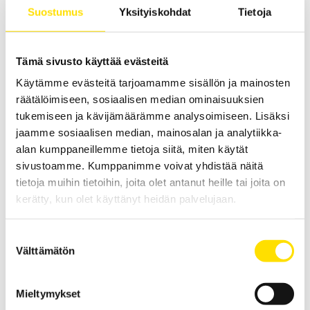
Suostumus
Yksityiskohdat
Tietoja
PC-ohjattu testijalusta/vetovoimatesteri materiaali- ja
tuotetestaukseen. Kapasiteetit: 2,5 N...25 kN
LUE LISÄÄ
Tämä sivusto käyttää evästeitä
Käytämme evästeitä tarjoamamme sisällön ja mainosten
räätälöimiseen, sosiaalisen median ominaisuuksien
tukemiseen ja kävijämäärämme analysoimiseen. Lisäksi
jaamme sosiaalisen median, mainosalan ja analytiikka-
alan kumppaneillemme tietoja siitä, miten käytät
sivustoamme. Kumppanimme voivat yhdistää näitä
tietoja muihin tietoihin, joita olet antanut heille tai joita on
kerätty, kun olet käyttänyt heidän palvelujaan.
Mecmesin OmniTest™ 50 motorisoitu
materiaalitesteri
Suostumuksen
PC-ohjattu testijalusta/vetovoimatesteri materiaali- ja
Välttämätön
tuotetestaukseen. Kapasiteetit: 2,5 N upp...50 kN
valinta
LUE LISÄÄ
Mieltymykset