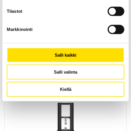
Tilastot
Markkinointi
Mecmesin OmniTest™ 7,5 motorisoitu
Salli kaikki
materiaalitesteri
PC-ohjattu testijalusta/vetovoimatesteri materiaali- ja
tuotetestaukseen. Kapasiteetit: 2,5 N...7500 N
Salli valinta
LUE LISÄÄ
Kiellä