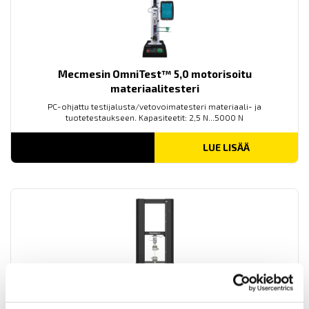
Mecmesin OmniTest™ 5,0 motorisoitu
materiaalitesteri
PC-ohjattu testijalusta/vetovoimatesteri materiaali- ja
tuotetestaukseen. Kapasiteetit: 2,5 N...5000 N
LUE LISÄÄ
Mecmesin OmniTest™ 25 motorisoitu
materiaalitesteri