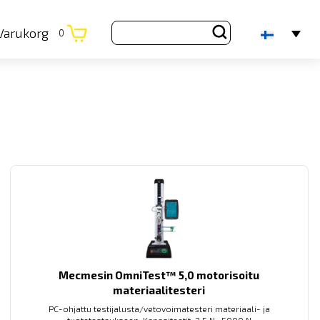
Varukorg
0
Mecmesin OmniTest™ 5,0 motorisoitu
materiaalitesteri
PC-ohjattu testijalusta/vetovoimatesteri materiaali- ja