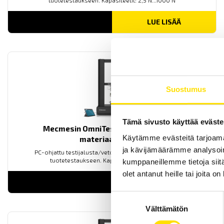
tuotetestaukseen. Kapasiteetit: 2,5 N...1000 N
LUE LISÄÄ
Suostumus
Tämä sivusto käyttää eväste
Mecmesin OmniTest™ 25 motorisoitu
Käytämme evästeitä tarjoama
materiaalitesteri
ja kävijämäärämme analysoim
PC-ohjattu testijalusta/vetovoimatesteri materiaali- ja
tuotetestaukseen. Kapasiteetit: 2,5 N...25 kN
kumppaneillemme tietoja siitä
olet antanut heille tai joita o
LUE LISÄÄ
Suostumuksen
Välttämätön
valinta