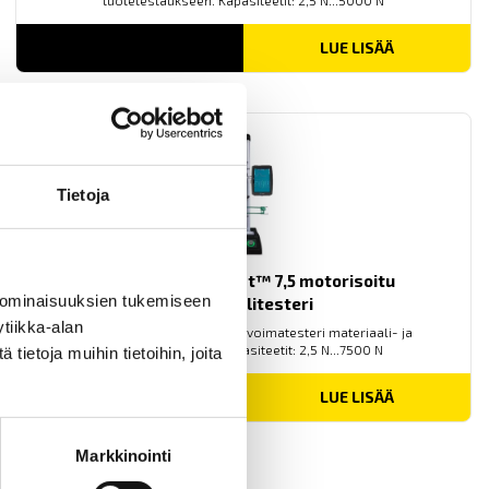
tuotetestaukseen. Kapasiteetit: 2,5 N...5000 N
LUE LISÄÄ
Tietoja
Mecmesin OmniTest™ 7,5 motorisoitu
 ominaisuuksien tukemiseen
materiaalitesteri
tiikka-alan
PC-ohjattu testijalusta/vetovoimatesteri materiaali- ja
tuotetestaukseen. Kapasiteetit: 2,5 N...7500 N
ietoja muihin tietoihin, joita
LUE LISÄÄ
Markkinointi