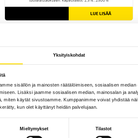
tuotetestaukseen. Kapasiteetit: 2,5 N...2500 N
LUE LISÄÄ
Yksityiskohdat
itä
Mecmesin OmniTest™ 50 motorisoitu
mme sisällön ja mainosten räätälöimiseen, sosiaalisen median
materiaalitesteri
iseen. Lisäksi jaamme sosiaalisen median, mainosalan ja analy
PC-ohjattu testijalusta/vetovoimatesteri materiaali- ja
tuotetestaukseen. Kapasiteetit: 2,5 N upp...50 kN
, miten käytät sivustoamme. Kumppanimme voivat yhdistää näitä t
n kerätty, kun olet käyttänyt heidän palvelujaan.
LUE LISÄÄ
Mieltymykset
Tilastot