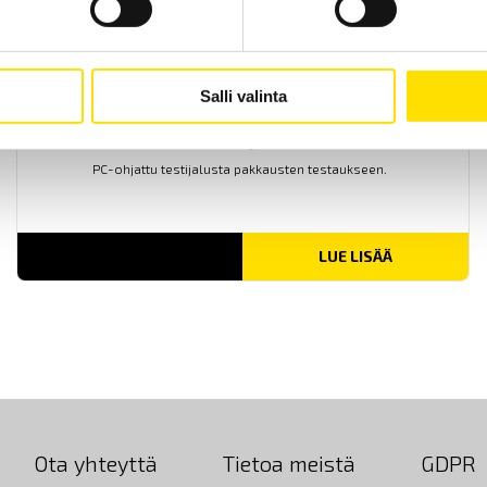
Salli valinta
Mecmesin SqueezerPro
PC-ohjattu testijalusta pakkausten testaukseen.
LUE LISÄÄ
Ota yhteyttä
Tietoa meistä
GDPR