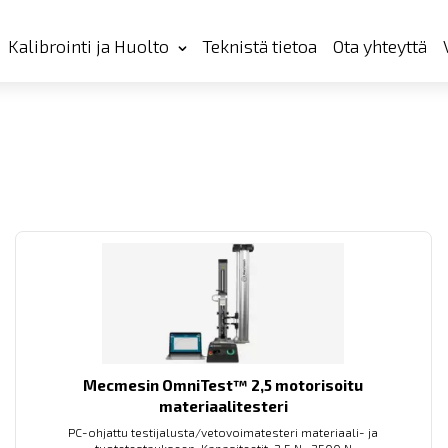
Kalibrointi ja Huolto
Teknistä tietoa
Ota yhteyttä
Mecmesin OmniTest™ 2,5 motorisoitu
materiaalitesteri
PC-ohjattu testijalusta/vetovoimatesteri materiaali- ja