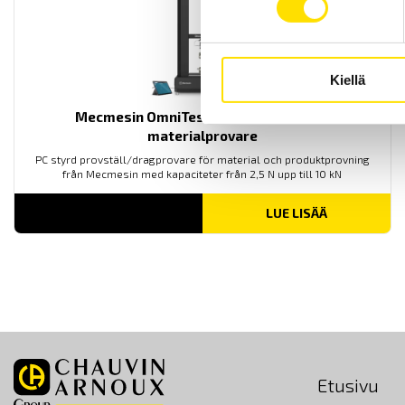
Kiellä
Mecmesin OmniTest™ 10 motoriserad
materialprovare
PC styrd provställ/dragprovare för material och produktprovning
från Mecmesin med kapaciteter från 2,5 N upp till 10 kN
LUE LISÄÄ
Etusivu