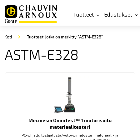
Tuotteet
Edustukset
Koti
Tuotteet, jotka on merkitty "ASTM-E328"
ASTM-E328
Mecmesin OmniTest™ 1 motorisoitu
materiaalitesteri
PC-ohjattu testijalusta/vetovoimatesteri materiaali- ja