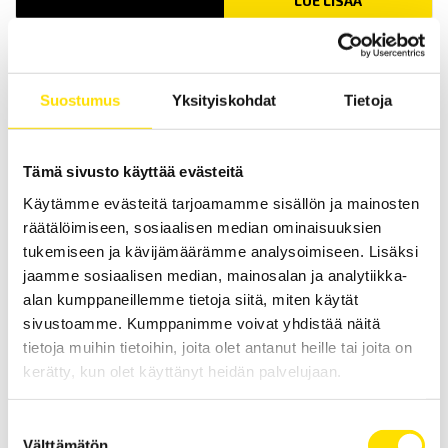
LUE LISÄÄ
Suostumus
Yksityiskohdat
Tietoja
Tämä sivusto käyttää evästeitä
Käytämme evästeitä tarjoamamme sisällön ja mainosten
MTX ASYC IV yleismittarit graafisella värinäytöllä
räätälöimiseen, sosiaalisen median ominaisuuksien
MTX ASYC IV on korkean tarkkuuden omaava, AC+DC TRMS mittaava
tukemiseen ja kävijämäärämme analysoimiseen. Lisäksi
yleismittarisarja graafisella värinäytöllä.
jaamme sosiaalisen median, mainosalan ja analytiikka-
alan kumppaneillemme tietoja siitä, miten käytät
LUE LISÄÄ
sivustoamme. Kumppanimme voivat yhdistää näitä
tietoja muihin tietoihin, joita olet antanut heille tai joita on
kerätty, kun olet käyttänyt heidän palvelujaan.
Suostumuksen
Välttämätön