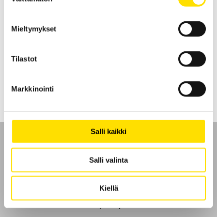
valinta
Mieltymykset
MTX ASYC IV yleismittarit kaksoisnäytöllä
Erinomaisen tarkkuuden omaava MTX ASYC IV yleismittarit
digitaalisella kaksoisnäytöllä.
Tilastot
LUE LISÄÄ
Markkinointi
Salli kaikki
Salli valinta
Etusivu
Kiellä
Ota yhteyttä