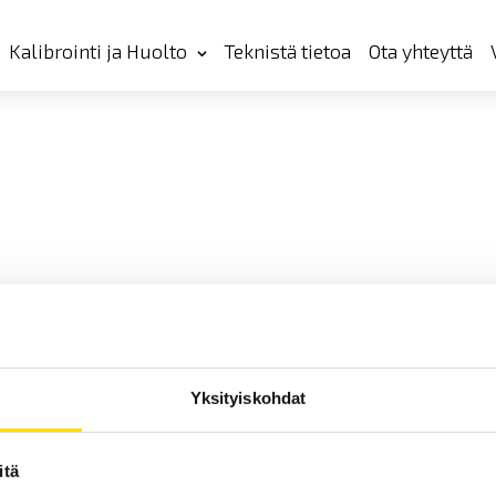
Kalibrointi ja Huolto
Teknistä tietoa
Ota yhteyttä
Yksityiskohdat
itä