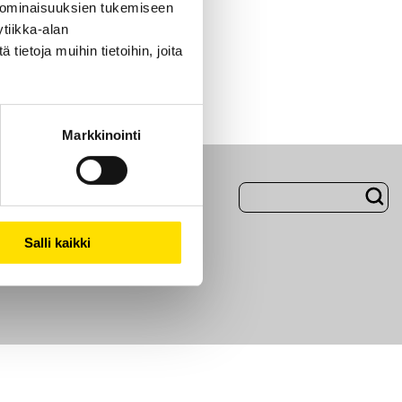
 ominaisuuksien tukemiseen
tiikka-alan
ietoja muihin tietoihin, joita
Markkinointi
Evästeet
Salli kaikki
i