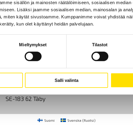
mme sisällön ja mainosten räätälöimiseen, sosiaalisen median
iseen. Lisäksi jaamme sosiaalisen median, mainosalan ja analy
, miten käytät sivustoamme. Kumppanimme voivat yhdistää näitä t
n kerätty, kun olet käyttänyt heidän palvelujaan.
Mieltymykset
Tilastot
Ota yhteyttä
Tietoa meistä
GDPR
CA Mätsystem AB
+46 8 50 52 68 00
Salli valinta
Sjöflygvägen 35
info@chauvin-arnoux.f
SE-183 62 Täby
Suomi
Svenska
(
Ruotsi
)