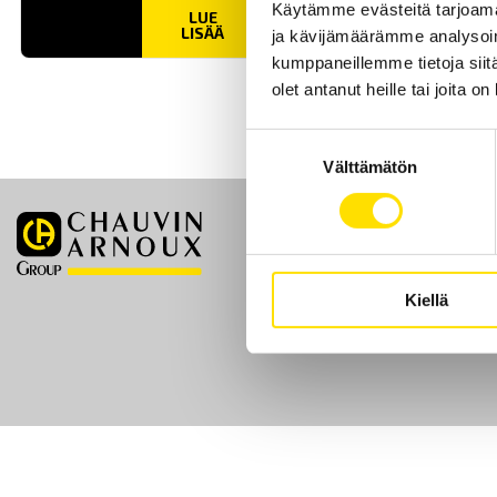
Käytämme evästeitä tarjoama
LUE
LISÄÄ
ja kävijämäärämme analysoim
kumppaneillemme tietoja siitä
olet antanut heille tai joita o
Suostumuksen
Välttämätön
valinta
Etusivu
Kiellä