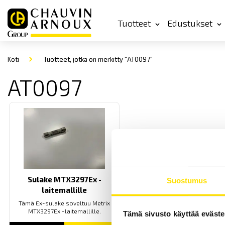
Tuotteet
Edustukset
Koti
Tuotteet, jotka on merkitty "AT0097"
AT0097
Sulake MTX3297Ex -
Suostumus
laitemallille
Tämä Ex-sulake soveltuu Metrix
MTX3297Ex -laitemallille.
Tämä sivusto käyttää eväste