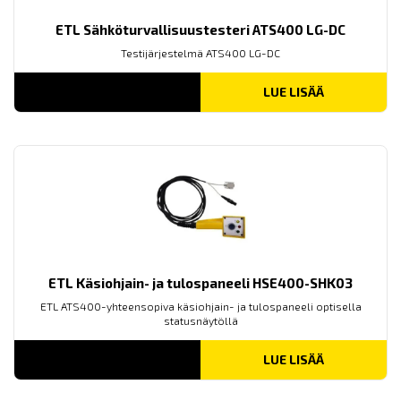
ETL Sähköturvallisuustesteri ATS400 LG-DC
Testijärjestelmä ATS400 LG-DC
LUE LISÄÄ
ETL Käsiohjain- ja tulospaneeli HSE400-SHK03
ETL ATS400-yhteensopiva käsiohjain- ja tulospaneeli optisella
statusnäytöllä
LUE LISÄÄ