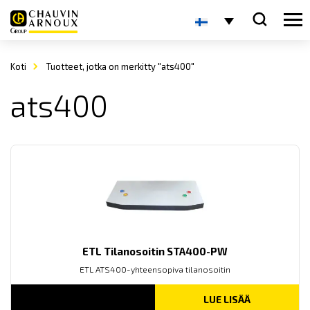
Koti
Tuotteet, jotka on merkitty "ats400"
ats400
ETL Tilanosoitin STA400-PW
ETL ATS400-yhteensopiva tilanosoitin
LUE LISÄÄ