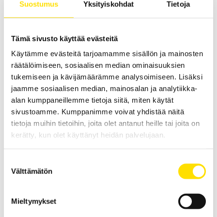
Suostumus
Yksityiskohdat
Tietoja
Tämä sivusto käyttää evästeitä
Käytämme evästeitä tarjoamamme sisällön ja mainosten
räätälöimiseen, sosiaalisen median ominaisuuksien
ETL ATS400-yhteensopiva DOCAB-testikaappi
tukemiseen ja kävijämäärämme analysoimiseen. Lisäksi
DOCAB-testikaappi turvalliseen testaukseen. Soveltuu käytettäväksi
jaamme sosiaalisen median, mainosalan ja analytiikka-
yhdessä ATS400-sarjan kanssa.
alan kumppaneillemme tietoja siitä, miten käytät
LUE LISÄÄ
sivustoamme. Kumppanimme voivat yhdistää näitä
tietoja muihin tietoihin, joita olet antanut heille tai joita on
kerätty, kun olet käyttänyt heidän palvelujaan.
Suostumuksen
Välttämätön
valinta
Mieltymykset
ETL ATS400-yhteensopivat varoitusvalot