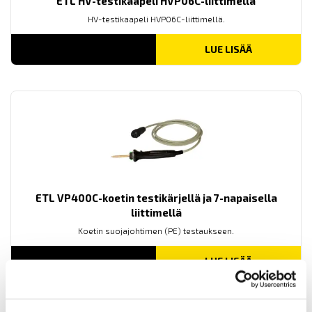
ETL HV-testikaapeli HVP06C-liittimellä
HV-testikaapeli HVP06C-liittimellä.
LUE LISÄÄ
ETL VP400C-koetin testikärjellä ja 7-napaisella
liittimellä
Koetin suojajohtimen (PE) testaukseen.
LUE LISÄÄ