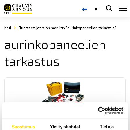
Koti
Tuotteet, jotka on merkitty "aurinkopaneelien tarkastus"
aurinkopaneelien
tarkastus
FTV 500 I-V Monitoimitesteri
Suostumus
Yksityiskohdat
Tietoja
Monitoimitesteri aurinkopaneeliasennusten tarkastus- sekä