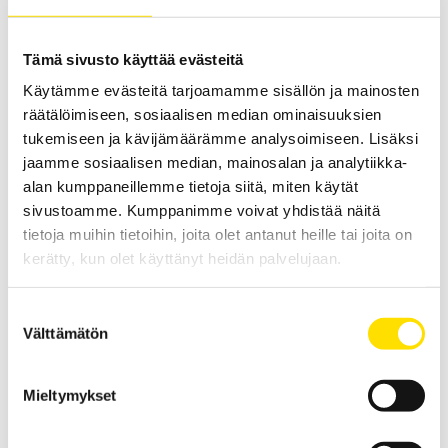
ylläpitomittauksiin. Toimitetaan täydellisenä mittauspakettina.
LUE LISÄÄ
Tämä sivusto käyttää evästeitä
Käytämme evästeitä tarjoamamme sisällön ja mainosten
räätälöimiseen, sosiaalisen median ominaisuuksien
tukemiseen ja kävijämäärämme analysoimiseen. Lisäksi
jaamme sosiaalisen median, mainosalan ja analytiikka-
alan kumppaneillemme tietoja siitä, miten käytät
sivustoamme. Kumppanimme voivat yhdistää näitä
tietoja muihin tietoihin, joita olet antanut heille tai joita on
kerätty, kun olet käyttänyt heidän palvelujaan.
FTV100 Greentest-analysaattori
Greentest-testeriä voidaan käyttää ennen paneelien asennusta tai
Suostumuksen
sen jälkeen kustannussäästöjen vahvistamiseksi sekä paneelien
oikean asennuskohdan ja -kulman löytämiseksi.
Välttämätön
valinta
LUE LISÄÄ
Mieltymykset