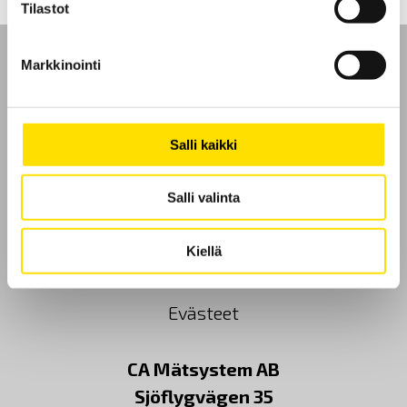
Tilastot
Markkinointi
Etusivu
Salli kaikki
Ota yhteyttä
Salli valinta
Tietoa meistä
Kiellä
GDPR
Evästeet
CA Mätsystem AB
Sjöflygvägen 35