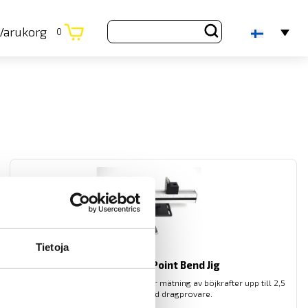
Varukorg
0
Tietoja
Mecmesin 3-Point Bend Jig
3-point Bend Jig från Mecmesin för mätning av böjkrafter upp till 2,5
kN, används med dragprovare.