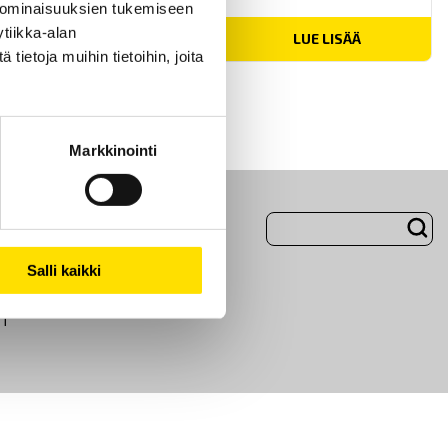
 ominaisuuksien tukemiseen
tiikka-alan
LUE LISÄÄ
ietoja muihin tietoihin, joita
Markkinointi
Evästeet
Salli kaikki
i