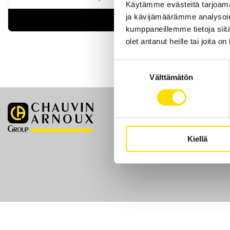
Käytämme evästeitä tarjoama
ja kävijämäärämme analysoim
LUE LISÄÄ
kumppaneillemme tietoja siitä
olet antanut heille tai joita o
Suostumuksen
Välttämätön
valinta
Etusivu
Kiellä