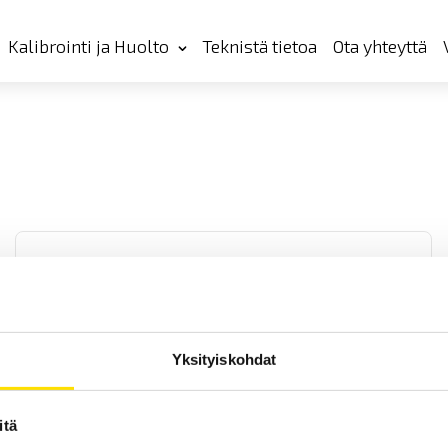
Kalibrointi ja Huolto
Teknistä tietoa
Ota yhteyttä
Yksityiskohdat
Mecmesin 3-Point Bend Jig
Mecmesin 3-Point Bend Jig för mätning av böjmoment upp till 10 kN
itä
för användning med dragprovare