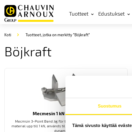
Tuotteet
Edustukset
Koti
Tuotteet, jotka on merkitty "Böjkraft"
Böjkraft
Suostumus
Mecmesin 1 kN 3-Point Bend Jig
Mecmsin 3-Point Bend Jig för trycktester av flexibla och fasta
Tämä sivusto käyttää eväste
material upp till 1 kN, används tillsammans med dragprovare och
dynamometer