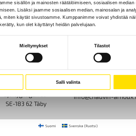
mme sisällön ja mainosten räätälöimiseen, sosiaalisen median
iseen. Lisäksi jaamme sosiaalisen median, mainosalan ja analy
LUE LISÄÄ
, miten käytät sivustoamme. Kumppanimme voivat yhdistää näitä t
n kerätty, kun olet käyttänyt heidän palvelujaan.
Mieltymykset
Tilastot
Ota yhteyttä
Tietoa meistä
GDPR
Salli valinta
CA Mätsystem AB
+46 8 50 52 68 00
Sjöflygvägen 35
info@chauvin-arnoux.f
SE-183 62 Täby
Suomi
Svenska
(
Ruotsi
)