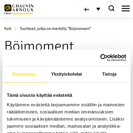
Koti
Tuotteet, jotka on merkitty "Böjmoment"
Böjmoment
Suostumus
Yksityiskohdat
Tietoja
Tämä sivusto käyttää evästeitä
Käytämme evästeitä tarjoamamme sisällön ja mainosten
Mecmesin 3-Point Bend Jig
räätälöimiseen, sosiaalisen median ominaisuuksien
Mecmesin 3-Point Bend Jig för mätning av böjmoment upp till 10 kN
tukemiseen ja kävijämäärämme analysoimiseen. Lisäksi
för användning med dragprovare
jaamme sosiaalisen median, mainosalan ja analytiikka-
alan kumppaneillemme tietoja siitä, miten käytät