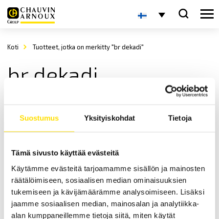
Koti
Tuotteet, jotka on merkitty "br dekadi"
br dekadi
Suostumus
Yksityiskohdat
Tietoja
Tämä sivusto käyttää evästeitä
Käytämme evästeitä tarjoamamme sisällön ja mainosten
Vastusdekadit BR
räätälöimiseen, sosiaalisen median ominaisuuksien
BR07 7-Dekadeja
tukemiseen ja kävijämäärämme analysoimiseen. Lisäksi
jaamme sosiaalisen median, mainosalan ja analytiikka-
LUE LISÄÄ
alan kumppaneillemme tietoja siitä, miten käytät