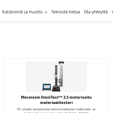
Kalibrointi ja Huolto
Teknistä tietoa
Ota yhteyttä
Mecmesin OmniTest™ 2,5 motorisoitu
materiaalitesteri
PC-ohjattu testijalusta/vetovoimatesteri materiaali- ja