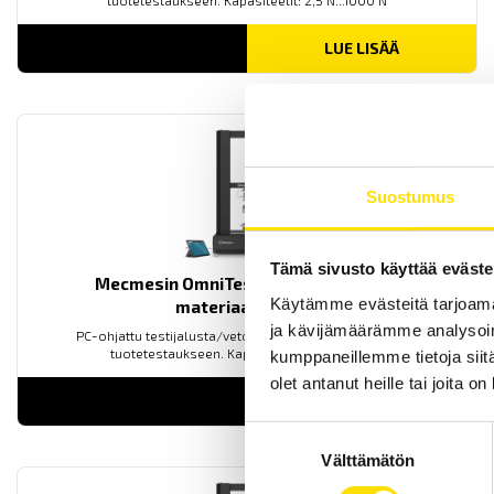
tuotetestaukseen. Kapasiteetit: 2,5 N...1000 N
LUE LISÄÄ
Suostumus
Tämä sivusto käyttää eväste
Mecmesin OmniTest™ 25 motorisoitu
Käytämme evästeitä tarjoama
materiaalitesteri
ja kävijämäärämme analysoim
PC-ohjattu testijalusta/vetovoimatesteri materiaali- ja
tuotetestaukseen. Kapasiteetit: 2,5 N...25 kN
kumppaneillemme tietoja siitä
olet antanut heille tai joita o
LUE LISÄÄ
Suostumuksen
Välttämätön
valinta