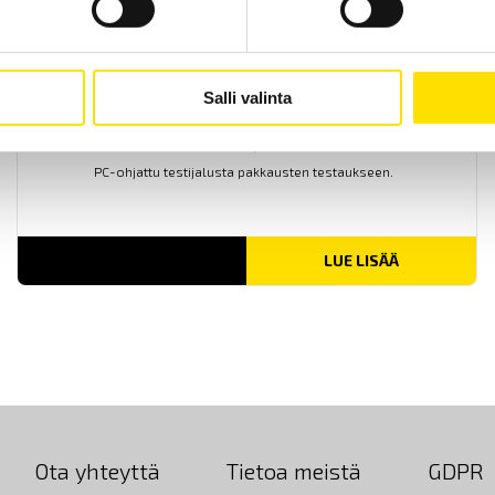
Salli valinta
Mecmesin SqueezerPro
PC-ohjattu testijalusta pakkausten testaukseen.
LUE LISÄÄ
Ota yhteyttä
Tietoa meistä
GDPR