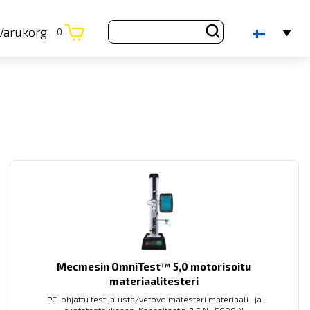
Varukorg
0
Mecmesin OmniTest™ 5,0 motorisoitu
materiaalitesteri
PC-ohjattu testijalusta/vetovoimatesteri materiaali- ja