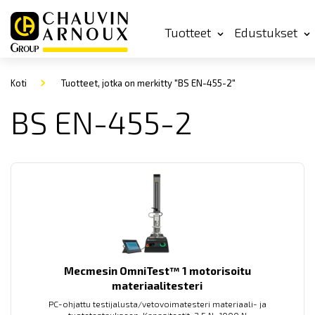
Tuotteet
Edustukset
Koti
Tuotteet, jotka on merkitty "BS EN-455-2"
BS EN-455-2
Mecmesin OmniTest™ 1 motorisoitu
materiaalitesteri
PC-ohjattu testijalusta/vetovoimatesteri materiaali- ja