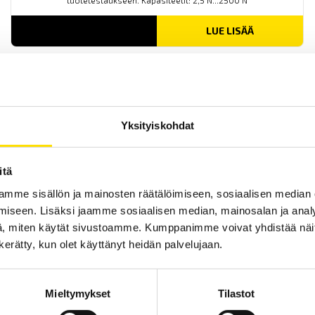
tuotetestaukseen. Kapasiteetit: 2,5 N...2500 N
LUE LISÄÄ
Yksityiskohdat
itä
Mecmesin OmniTest™ 50 motorisoitu
mme sisällön ja mainosten räätälöimiseen, sosiaalisen median
materiaalitesteri
iseen. Lisäksi jaamme sosiaalisen median, mainosalan ja analy
PC-ohjattu testijalusta/vetovoimatesteri materiaali- ja
tuotetestaukseen. Kapasiteetit: 2,5 N upp...50 kN
, miten käytät sivustoamme. Kumppanimme voivat yhdistää näitä t
n kerätty, kun olet käyttänyt heidän palvelujaan.
LUE LISÄÄ
Mieltymykset
Tilastot