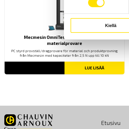
Kiellä
Mecmesin OmniTest™ 10 motoriserad
materialprovare
PC styrd provställ/dragprovare för material och produktprovning
från Mecmesin med kapaciteter från 2,5 N upp till 10 kN
LUE LISÄÄ
Etusivu