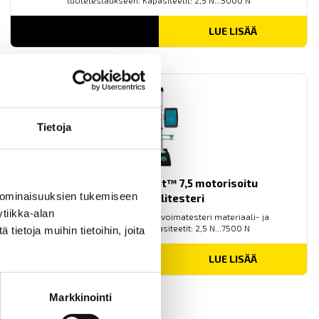
tuotetestaukseen. Kapasiteetit: 2,5 N...5000 N
LUE LISÄÄ
Tietoja
Mecmesin OmniTest™ 7,5 motorisoitu
 ominaisuuksien tukemiseen
materiaalitesteri
tiikka-alan
PC-ohjattu testijalusta/vetovoimatesteri materiaali- ja
tuotetestaukseen. Kapasiteetit: 2,5 N...7500 N
ietoja muihin tietoihin, joita
LUE LISÄÄ
Markkinointi