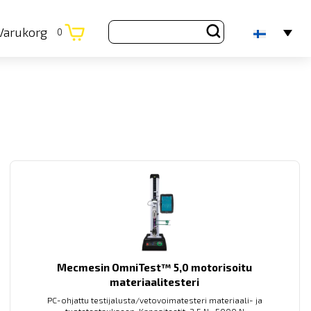
Varukorg
0
Mecmesin OmniTest™ 5,0 motorisoitu
materiaalitesteri
PC-ohjattu testijalusta/vetovoimatesteri materiaali- ja