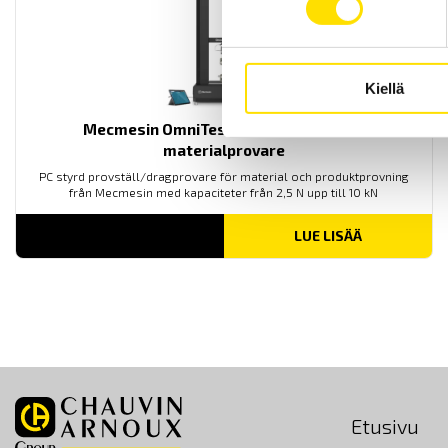
Kiellä
Mecmesin OmniTest™ 10 motoriserad
materialprovare
PC styrd provställ/dragprovare för material och produktprovning
från Mecmesin med kapaciteter från 2,5 N upp till 10 kN
LUE LISÄÄ
Etusivu