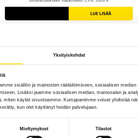
tuotetestaukseen. Kapasiteetit: 2,5 N...2500 N
LUE LISÄÄ
Yksityiskohdat
itä
Mecmesin OmniTest™ 50 motorisoitu
mme sisällön ja mainosten räätälöimiseen, sosiaalisen median
materiaalitesteri
iseen. Lisäksi jaamme sosiaalisen median, mainosalan ja analy
PC-ohjattu testijalusta/vetovoimatesteri materiaali- ja
tuotetestaukseen. Kapasiteetit: 2,5 N upp...50 kN
, miten käytät sivustoamme. Kumppanimme voivat yhdistää näitä t
n kerätty, kun olet käyttänyt heidän palvelujaan.
LUE LISÄÄ
Mieltymykset
Tilastot