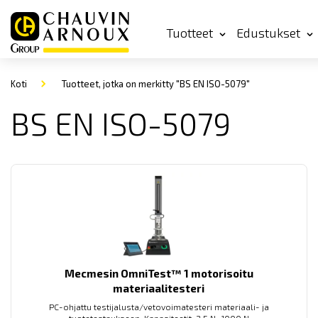
Tuotteet
Edustukset
Koti
Tuotteet, jotka on merkitty "BS EN ISO-5079"
BS EN ISO-5079
Mecmesin OmniTest™ 1 motorisoitu
materiaalitesteri
PC-ohjattu testijalusta/vetovoimatesteri materiaali- ja