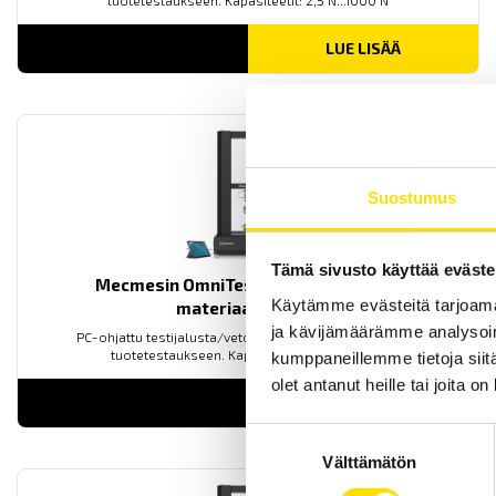
tuotetestaukseen. Kapasiteetit: 2,5 N...1000 N
LUE LISÄÄ
Suostumus
Tämä sivusto käyttää eväste
Mecmesin OmniTest™ 25 motorisoitu
Käytämme evästeitä tarjoama
materiaalitesteri
ja kävijämäärämme analysoim
PC-ohjattu testijalusta/vetovoimatesteri materiaali- ja
tuotetestaukseen. Kapasiteetit: 2,5 N...25 kN
kumppaneillemme tietoja siitä
olet antanut heille tai joita o
LUE LISÄÄ
Suostumuksen
Välttämätön
valinta