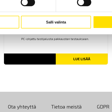
Salli valinta
Mecmesin SqueezerPro
PC-ohjattu testijalusta pakkausten testaukseen.
LUE LISÄÄ
Ota yhteyttä
Tietoa meistä
GDPR