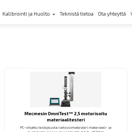
Kalibrointi ja Huolto
Teknistä tietoa
Ota yhteyttä
Mecmesin OmniTest™ 2,5 motorisoitu
materiaalitesteri
PC-ohjattu testijalusta/vetovoimatesteri materiaali- ja