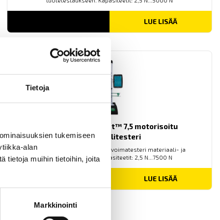
tuotetestaukseen. Kapasiteetit: 2,5 N...5000 N
LUE LISÄÄ
Tietoja
Mecmesin OmniTest™ 7,5 motorisoitu
 ominaisuuksien tukemiseen
materiaalitesteri
tiikka-alan
PC-ohjattu testijalusta/vetovoimatesteri materiaali- ja
tuotetestaukseen. Kapasiteetit: 2,5 N...7500 N
ietoja muihin tietoihin, joita
LUE LISÄÄ
Markkinointi