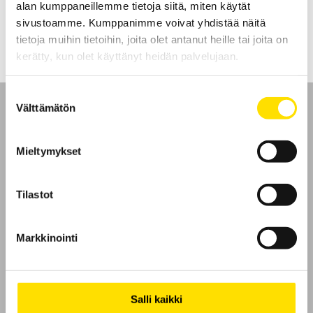
alan kumppaneillemme tietoja siitä, miten käytät
LUE LISÄÄ
sivustoamme. Kumppanimme voivat yhdistää näitä
tietoja muihin tietoihin, joita olet antanut heille tai joita on
kerätty, kun olet käyttänyt heidän palvelujaan.
Suostumuksen
Välttämätön
valinta
Mieltymykset
Etusivu
Tilastot
Ota yhteyttä
Tietoa meistä
Markkinointi
GDPR
Salli kaikki
Evästeet