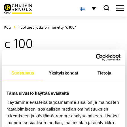
Koti
Tuotteet, jotka on merkitty "c 100"
c 100
Suostumus
Yksityiskohdat
Tietoja
Tämä sivusto käyttää evästeitä
Käytämme evästeitä tarjoamamme sisällön ja mainosten
C-tyypin virtapihdit, mallit C100…C112
räätälöimiseen, sosiaalisen median ominaisuuksien
C100-sarjaan kuuluu 13 ergonomista, turvallista sekä korkealla
suorituskyvyllä varustettua pihtimallia. Jopa 1000 A:n AC mittauksiin
tukemiseen ja kävijämäärämme analysoimiseen. Lisäksi
asti, erinomaisella lineaarisuudella sekä tarkkuudella.
jaamme sosiaalisen median, mainosalan ja analytiikka-