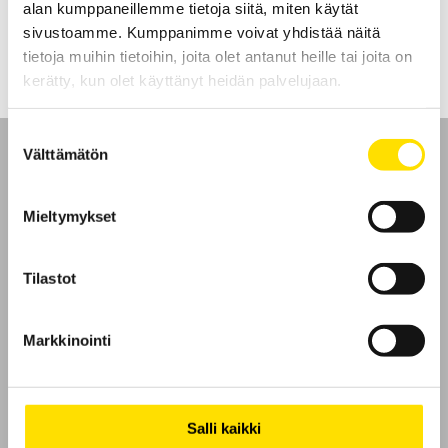
alan kumppaneillemme tietoja siitä, miten käytät
LUE LISÄÄ
sivustoamme. Kumppanimme voivat yhdistää näitä
tietoja muihin tietoihin, joita olet antanut heille tai joita on
kerätty, kun olet käyttänyt heidän palvelujaan.
Suostumuksen
Välttämätön
valinta
Mieltymykset
Etusivu
Tilastot
Ota yhteyttä
Tietoa meistä
Markkinointi
GDPR
Salli kaikki
Evästeet