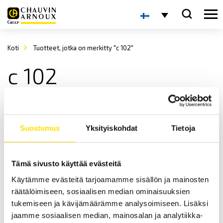
Koti
Tuotteet, jotka on merkitty "c 102"
c 102
Suostumus
Yksityiskohdat
Tietoja
Tämä sivusto käyttää evästeitä
Käytämme evästeitä tarjoamamme sisällön ja mainosten
C-tyypin virtapihdit, mallit C100…C112
räätälöimiseen, sosiaalisen median ominaisuuksien
C100-sarjaan kuuluu 13 ergonomista, turvallista sekä korkealla
suorituskyvyllä varustettua pihtimallia. Jopa 1000 A:n AC mittauksiin
tukemiseen ja kävijämäärämme analysoimiseen. Lisäksi
asti, erinomaisella lineaarisuudella sekä tarkkuudella.
jaamme sosiaalisen median, mainosalan ja analytiikka-