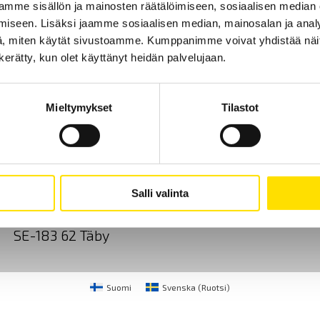
mme sisällön ja mainosten räätälöimiseen, sosiaalisen median
iseen. Lisäksi jaamme sosiaalisen median, mainosalan ja analy
, miten käytät sivustoamme. Kumppanimme voivat yhdistää näitä t
n kerätty, kun olet käyttänyt heidän palvelujaan.
Mieltymykset
Tilastot
Ota yhteyttä
Tietoa meistä
GDPR
CA Mätsystem AB
+46 8 50 52 68 00
Salli valinta
Sjöflygvägen 35
info@chauvin-arnoux.f
SE-183 62 Täby
Suomi
Svenska
(
Ruotsi
)