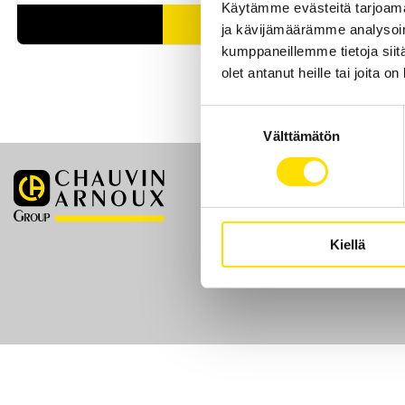
Käytämme evästeitä tarjoama
LUE LISÄÄ
ja kävijämäärämme analysoim
kumppaneillemme tietoja siitä
olet antanut heille tai joita o
Suostumuksen
Välttämätön
valinta
Etusivu
Kiellä