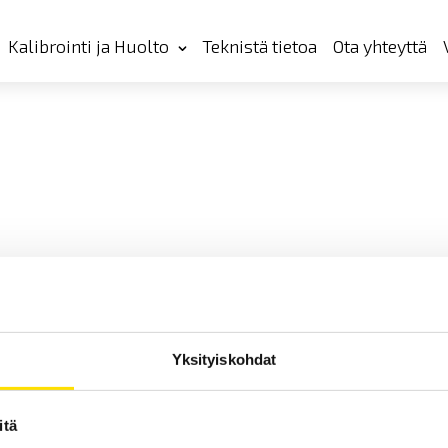
Kalibrointi ja Huolto
Teknistä tietoa
Ota yhteyttä
Yksityiskohdat
itä