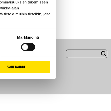
 ominaisuuksien tukemiseen
tiikka-alan
ietoja muihin tietoihin, joita
Markkinointi
Evästeet
Salli kaikki
i