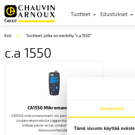
Tuotteet
Edustukset
Koti
Tuotteet, jotka on merkitty "c.a 1550"
c.a 1550
CA1550 Mikromanometri
Suostumus
CA1550 mikromanometri on paine-ero manometri
sisäänrakennetulla loggeritoiminnolla, mikä
mittaa paine-eroa, ilmavirtausta sekä
Tämä sivusto käyttää eväste
tilavuusvirtausta.