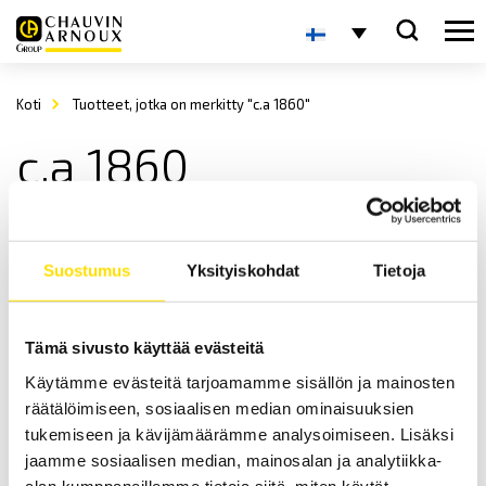
Koti
Tuotteet, jotka on merkitty "c.a 1860"
c.a 1860
Suostumus
Yksityiskohdat
Tietoja
Tämä sivusto käyttää evästeitä
Käytämme evästeitä tarjoamamme sisällön ja mainosten
CA1860 & CA1862 IR-lämpömittarit
räätälöimiseen, sosiaalisen median ominaisuuksien
IR-lämpömittari erinomaisella optiikalla, kosketuksettomaan
tukemiseen ja kävijämäärämme analysoimiseen. Lisäksi
lämmön mittaukseen. IP65 kotelointi.
jaamme sosiaalisen median, mainosalan ja analytiikka-
alan kumppaneillemme tietoja siitä, miten käytät