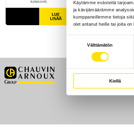
kotelointi.
Käytämme evästeitä tarjoama
ja kävijämäärämme analysoim
LUE
kumppaneillemme tietoja siitä
LISÄÄ
olet antanut heille tai joita o
Suostumuksen
Välttämätön
valinta
Etusivu
Kiellä