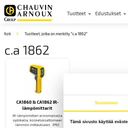
Tuotteet
Edustukset
Koti
Tuotteet, jotka on merkitty "c.a 1862"
c.a 1862
CA1860 & CA1862 IR-
Suostumus
lämpömittarit
IR-lämpömittari erinomaisella
optiikalla, kosketuksettomaan
Tämä sivusto käyttää eväste
lämmön mittaukseen. IP65