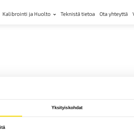
Kalibrointi ja Huolto
Teknistä tietoa
Ota yhteyttä
Yksityiskohdat
itä