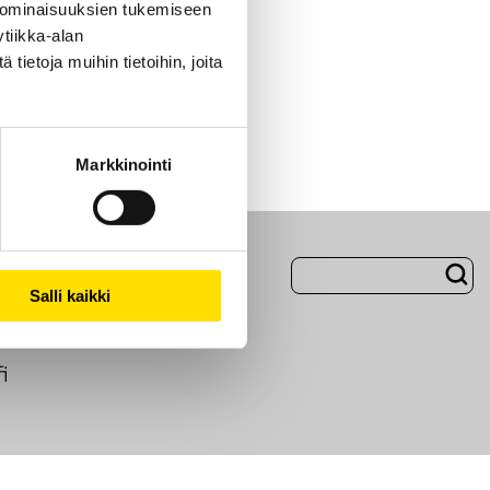
 ominaisuuksien tukemiseen
tiikka-alan
ietoja muihin tietoihin, joita
Markkinointi
Evästeet
Salli kaikki
i