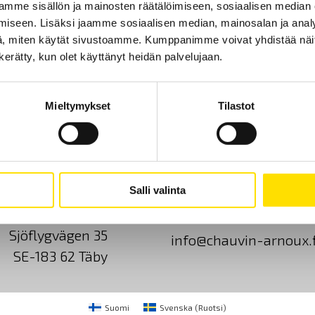
mme sisällön ja mainosten räätälöimiseen, sosiaalisen median
iseen. Lisäksi jaamme sosiaalisen median, mainosalan ja analy
, miten käytät sivustoamme. Kumppanimme voivat yhdistää näitä t
n kerätty, kun olet käyttänyt heidän palvelujaan.
Mieltymykset
Tilastot
Ota yhteyttä
Tietoa meistä
GDPR
Salli valinta
CA Mätsystem AB
+46 8 50 52 68 00
Sjöflygvägen 35
info@chauvin-arnoux.f
SE-183 62 Täby
Suomi
Svenska
(
Ruotsi
)