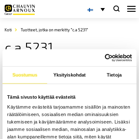
Koti
Tuotteet, jotka on merkitty "c.a 5231"
c.a 5231
Suostumus
Yksityiskohdat
Tietoja
Tämä sivusto käyttää evästeitä
Käytämme evästeitä tarjoamamme sisällön ja mainosten
CA5231 & CA5233 TRMS yleismittarit
räätälöimiseen, sosiaalisen median ominaisuuksien
Kompaktinkokoiset TRMS yleismittarit.
tukemiseen ja kävijämäärämme analysoimiseen. Lisäksi
jaamme sosiaalisen median, mainosalan ja analytiikka-
LUE LISÄÄ
alan kumppaneillemme tietoja siitä, miten käytät