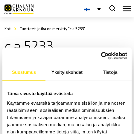
Koti
Tuotteet, jotka on merkitty "c.a 5233"
c.a 5233
Suostumus
Yksityiskohdat
Tietoja
Tämä sivusto käyttää evästeitä
Käytämme evästeitä tarjoamamme sisällön ja mainosten
CA5231 & CA5233 TRMS yleismittarit
räätälöimiseen, sosiaalisen median ominaisuuksien
Kompaktinkokoiset TRMS yleismittarit.
tukemiseen ja kävijämäärämme analysoimiseen. Lisäksi
jaamme sosiaalisen median, mainosalan ja analytiikka-
LUE LISÄÄ
alan kumppaneillemme tietoja siitä, miten käytät