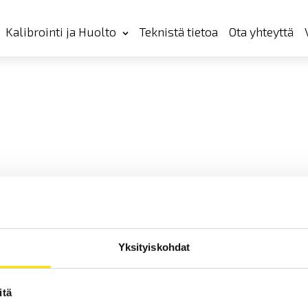
Kalibrointi ja Huolto
Teknistä tietoa
Ota yhteyttä
Yksityiskohdat
itä