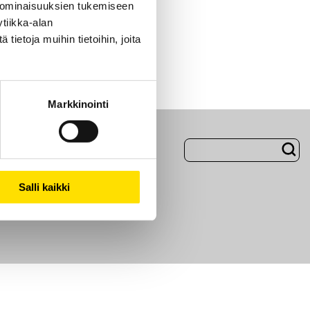
 ominaisuuksien tukemiseen
tiikka-alan
ietoja muihin tietoihin, joita
Markkinointi
Evästeet
Salli kaikki
i