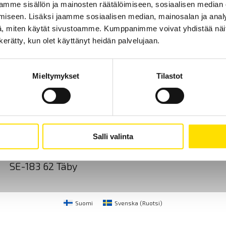
mme sisällön ja mainosten räätälöimiseen, sosiaalisen median
iseen. Lisäksi jaamme sosiaalisen median, mainosalan ja analy
, miten käytät sivustoamme. Kumppanimme voivat yhdistää näitä t
n kerätty, kun olet käyttänyt heidän palvelujaan.
Mieltymykset
Tilastot
Ota yhteyttä
Tietoa meistä
GDPR
CA Mätsystem AB
+46 8 50 52 68 00
Salli valinta
Sjöflygvägen 35
info@chauvin-arnoux.f
SE-183 62 Täby
Suomi
Svenska
(
Ruotsi
)