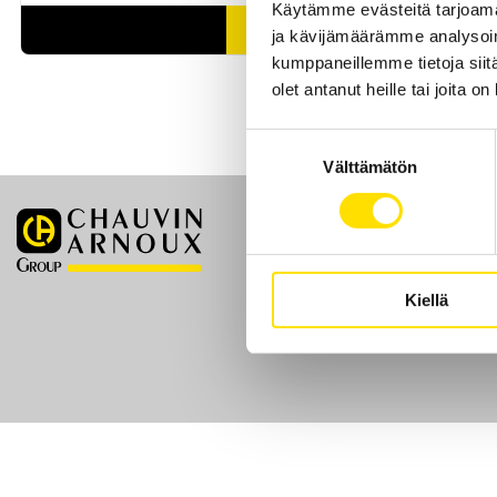
Käytämme evästeitä tarjoama
LUE LISÄÄ
ja kävijämäärämme analysoim
kumppaneillemme tietoja siitä
olet antanut heille tai joita o
Suostumuksen
Välttämätön
valinta
Etusivu
Kiellä