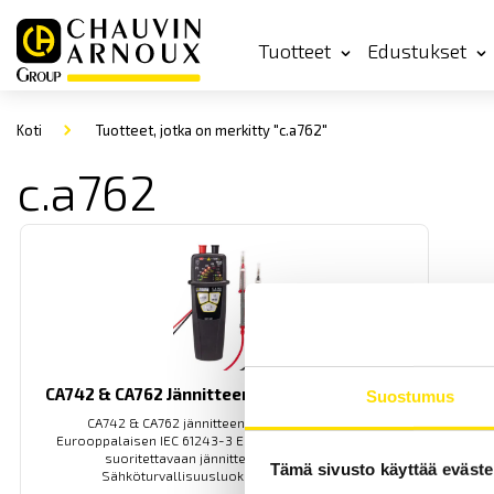
Tuotteet
Edustukset
Koti
Tuotteet, jotka on merkitty "c.a762"
c.a762
CA742 & CA762 Jännitteenkoettimet 690 V AC
Suostumus
CA742 & CA762 jännitteenkoettimet 690 V AC
Eurooppalaisen IEC 61243-3 Ed. 2 -normin mukaisesti
suoritettavaan jännitteen testaukseen.
Tämä sivusto käyttää eväste
Sähköturvallisuusluokitus CAT IV 600 V.