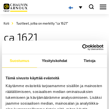
Koti
Tuotteet, jotka on merkitty "ca 1621"
ca 1621
Suostumus
Yksityiskohdat
Tietoja
Tämä sivusto käyttää evästeitä
Käytämme evästeitä tarjoamamme sisällön ja mainosten
CA1621, CA1623 & CA1631 Kalibraattorit
räätälöimiseen, sosiaalisen median ominaisuuksien
Kalibraattorit lämpötilan sekä prosessisignaalien simulointiin ja
tukemiseen ja kävijämäärämme analysoimiseen. Lisäksi
mittauksiin.
jaamme sosiaalisen median, mainosalan ja analytiikka-
alan kumppaneillemme tietoja siitä, miten käytät