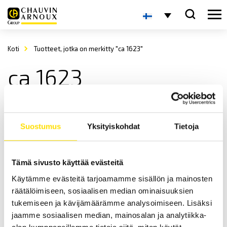
Koti
Tuotteet, jotka on merkitty "ca 1623"
ca 1623
Suostumus
Yksityiskohdat
Tietoja
Tämä sivusto käyttää evästeitä
Käytämme evästeitä tarjoamamme sisällön ja mainosten
CA1621, CA1623 & CA1631 Kalibraattorit
räätälöimiseen, sosiaalisen median ominaisuuksien
Kalibraattorit lämpötilan sekä prosessisignaalien simulointiin ja
tukemiseen ja kävijämäärämme analysoimiseen. Lisäksi
mittauksiin.
jaamme sosiaalisen median, mainosalan ja analytiikka-
alan kumppaneillemme tietoja siitä, miten käytät