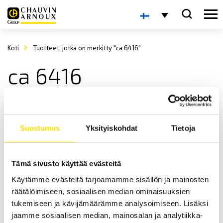
Koti
Tuotteet, jotka on merkitty "ca 6416"
ca 6416
Suostumus
Yksityiskohdat
Tietoja
Tämä sivusto käyttää evästeitä
Käytämme evästeitä tarjoamamme sisällön ja mainosten
Silmukkavastuspihdit CA6416, CA6417 & CA6418
räätälöimiseen, sosiaalisen median ominaisuuksien
Silmukkavastuspihdit maadoitusten määräaikaisiin
kunnosapitotarkastuksiin. Nämä mallit korvaavat seuraavat
tukemiseen ja kävijämäärämme analysoimiseen. Lisäksi
mallit: CA6410, CA6411, CA6412, CA6413 sekä CA6415.
jaamme sosiaalisen median, mainosalan ja analytiikka-