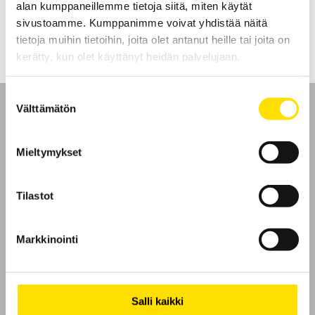
alan kumppaneillemme tietoja siitä, miten käytät
LUE LISÄÄ
sivustoamme. Kumppanimme voivat yhdistää näitä
tietoja muihin tietoihin, joita olet antanut heille tai joita on
kerätty, kun olet käyttänyt heidän palvelujaan.
Suostumuksen
Välttämätön
valinta
Mieltymykset
Etusivu
Tilastot
Ota yhteyttä
Tietoa meistä
Markkinointi
GDPR
Salli kaikki
Evästeet