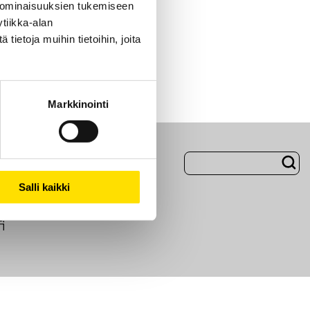
 ominaisuuksien tukemiseen
tiikka-alan
ietoja muihin tietoihin, joita
Markkinointi
Evästeet
Salli kaikki
i