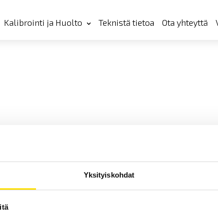
Kalibrointi ja Huolto
Teknistä tietoa
Ota yhteyttä
Yksityiskohdat
itä