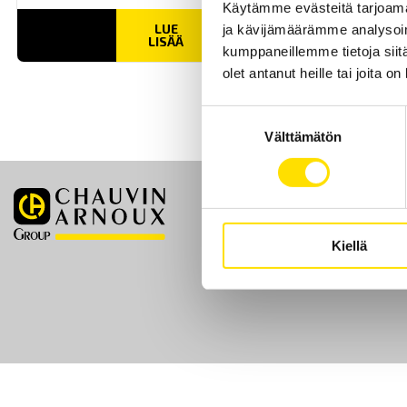
Käytämme evästeitä tarjoama
LUE
ja kävijämäärämme analysoim
LISÄÄ
kumppaneillemme tietoja siitä
olet antanut heille tai joita o
Suostumuksen
Välttämätön
valinta
Etusivu
Kiellä