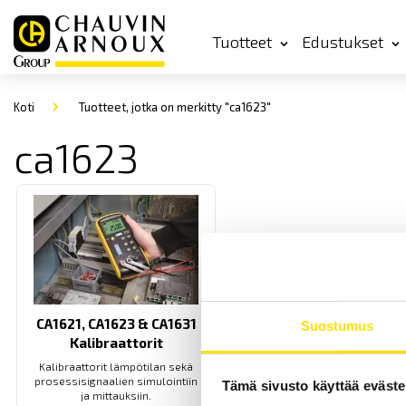
Tuotteet
Edustukset
Koti
Tuotteet, jotka on merkitty "ca1623"
ca1623
CA1621, CA1623 & CA1631
Suostumus
Kalibraattorit
Kalibraattorit lämpötilan sekä
prosessisignaalien simulointiin
Tämä sivusto käyttää eväste
ja mittauksiin.