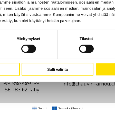
mme sisällön ja mainosten räätälöimiseen, sosiaalisen median
iseen. Lisäksi jaamme sosiaalisen median, mainosalan ja analy
, miten käytät sivustoamme. Kumppanimme voivat yhdistää näitä t
n kerätty, kun olet käyttänyt heidän palvelujaan.
Mieltymykset
Tilastot
Ota yhteyttä
Tietoa meistä
GDPR
Salli valinta
CA Mätsystem AB
+46 8 50 52 68 00
Sjöflygvägen 35
info@chauvin-arnoux.f
SE-183 62 Täby
Suomi
Svenska
(
Ruotsi
)