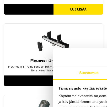
LUE LISÄÄ
Mecmesin 3-Point Bend Jig
Mecmesin 3-Point Bend Jig för mätning av böjmoment upp till 10 kN
för användning med dragprovare
Suostumus
LUE LISÄÄ
Tämä sivusto käyttää eväste
Käytämme evästeitä tarjoama
ja kävijämäärämme analysoim