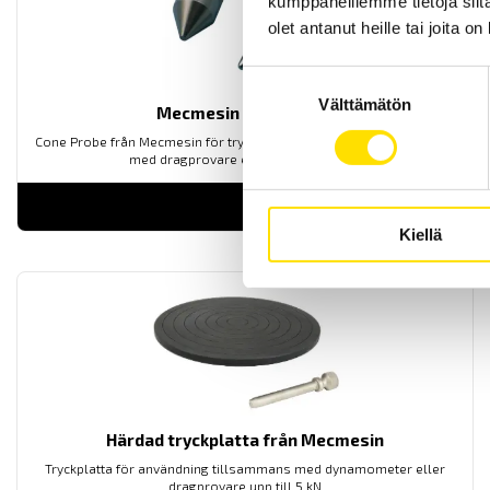
kumppaneillemme tietoja siitä
olet antanut heille tai joita o
Suostumuksen
Välttämätön
valinta
Mecmesin Cone Probe
Cone Probe från Mecmesin för tryck och punkteringstester, används
med dragprovare eller dynamometer
LUE LISÄÄ
Kiellä
Härdad tryckplatta från Mecmesin
Tryckplatta för användning tillsammans med dynamometer eller
dragprovare upp till 5 kN