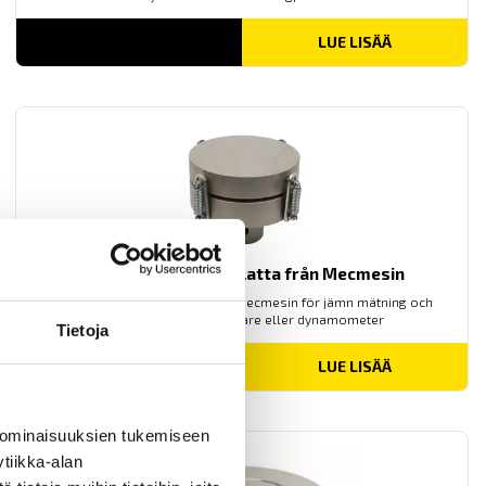
LUE LISÄÄ
Self-levelling tryckplatta från Mecmesin
Self-levelling tryckplatta från Mecmesin för jämn mätning och
används med dragprovare eller dynamometer
Tietoja
LUE LISÄÄ
 ominaisuuksien tukemiseen
tiikka-alan