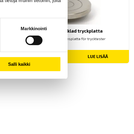
ietoja muihin tietoihin, joita
Markkinointi
Mecmesin förnicklad tryckplatta
Mecmesin kompressionsplatta för trycktester
LUE LISÄÄ
Salli kaikki