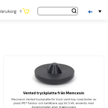
Varukorg
0
Vented tryckplatta från Memcesin
Mecmesin Vented tryckplatta för tryck samt top-load tester av
plast/PET flaskor och behållare upp till 5 kN, används med
dynamometer eller dragprovare