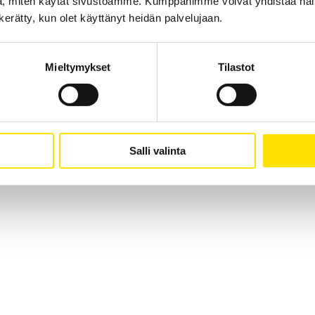
, miten käytät sivustoamme. Kumppanimme voivat yhdistää näitä t
n kerätty, kun olet käyttänyt heidän palvelujaan.
Mieltymykset
Tilastot
Mecmesin tryckplatta
Mecmesin rektangulär tryckplatta för användning med
dynamometrar och dragprovare
LUE LISÄÄ
Salli valinta