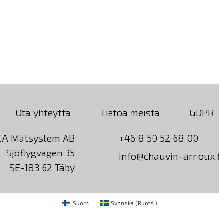
Ota yhteyttä
Tietoa meistä
GDPR
CA Mätsystem AB
+46 8 50 52 68 00
Sjöflygvägen 35
info@chauvin-arnoux.f
SE-183 62 Täby
Suomi
Svenska
(
Ruotsi
)