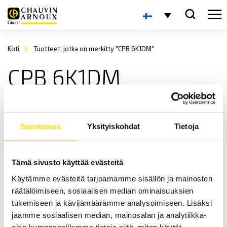
Koti
Tuotteet, jotka on merkitty "CPB 6K1DM"
CPB 6K1DM
Suostumus
Yksityiskohdat
Tietoja
Tämä sivusto käyttää evästeitä
Käytämme evästeitä tarjoamamme sisällön ja mainosten
KERN CPB Laskentavaaka
räätälöimiseen, sosiaalisen median ominaisuuksien
KERN CPB on käytännöllinen ja tarkka laskentavaaka, joka sopii
tukemiseen ja kävijämäärämme analysoimiseen. Lisäksi
moniin eri sovelluksiin. Maksimaalinen kapasiteetti jopa 30 kg.
jaamme sosiaalisen median, mainosalan ja analytiikka-
alan kumppaneillemme tietoja siitä, miten käytät