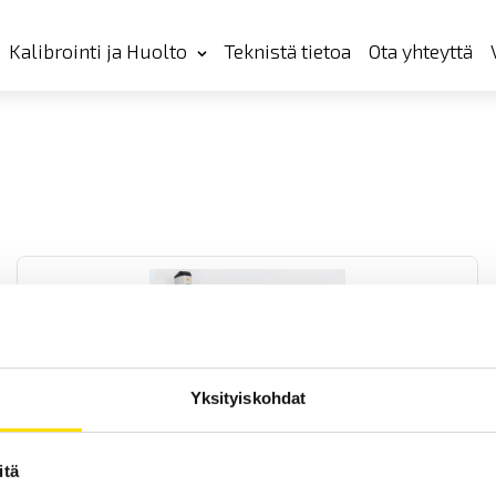
Kalibrointi ja Huolto
Teknistä tietoa
Ota yhteyttä
Yksityiskohdat
Mecmesin VectorPro Lite mjukvara
VectorPro™ Lite för mätvärdesinsamling från Mecmesin instrument
itä