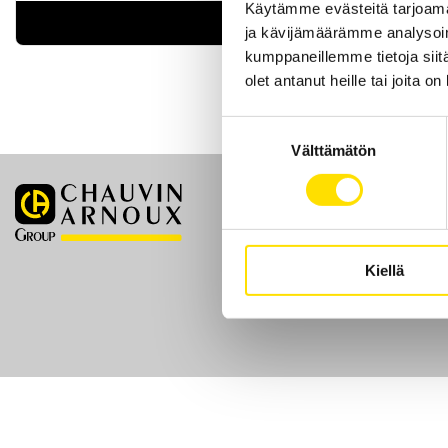
Käytämme evästeitä tarjoama
LUE LISÄÄ
ja kävijämäärämme analysoim
kumppaneillemme tietoja siitä
olet antanut heille tai joita o
Suostumuksen
Välttämätön
valinta
Etusivu
Kiellä