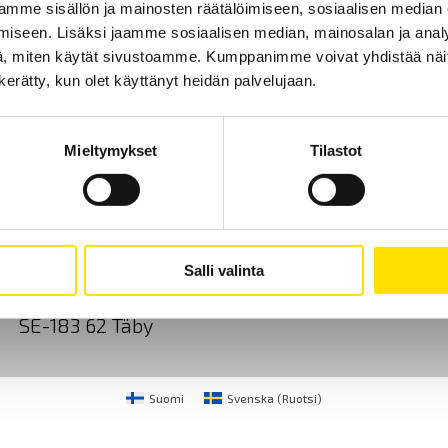
mme sisällön ja mainosten räätälöimiseen, sosiaalisen median
LUE LISÄÄ
iseen. Lisäksi jaamme sosiaalisen median, mainosalan ja analy
, miten käytät sivustoamme. Kumppanimme voivat yhdistää näitä t
n kerätty, kun olet käyttänyt heidän palvelujaan.
Mieltymykset
Tilastot
Ota yhteyttä
Tietoa meistä
GDPR
CA Mätsystem AB
+46 8 50 52 68 00
Salli valinta
Sjöflygvägen 35
info@chauvin-arnoux.f
SE-183 62 Täby
Suomi
Svenska
(
Ruotsi
)