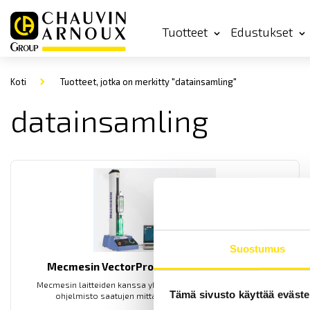
Tuotteet
Edustukset
Koti
Tuotteet, jotka on merkitty "datainsamling"
datainsamling
Suostumus
Mecmesin VectorPro -ohjelmiston päivitys
Mecmesin laitteiden kanssa yhteensopiva VectorPro™ Lite -
Tämä sivusto käyttää eväste
ohjelmisto saatujen mittaustulosten analysointiin.