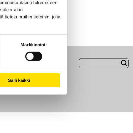
 ominaisuuksien tukemiseen
tiikka-alan
ietoja muihin tietoihin, joita
Markkinointi
Evästeet
Salli kaikki
i