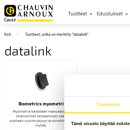
Tuotteet
Edustukset
Koti
Tuotteet, jotka on merkitty "datalink"
datalink
Biometrics myometri
Suostumus
Myometria käytetään manuaalisen
lihasvoiman testaamisen sekä
potilaan suorituskyvyn arviointiin ajan
Tämä sivusto käyttää eväste
myötä.