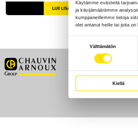
Käytämme evästeitä tarjoama
LUE LISÄÄ
ja kävijämäärämme analysoim
kumppaneillemme tietoja siitä
olet antanut heille tai joita o
Suostumuksen
Välttämätön
valinta
Etusivu
Kiellä