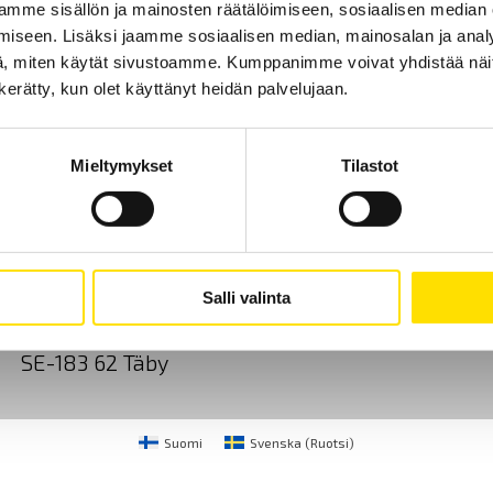
mme sisällön ja mainosten räätälöimiseen, sosiaalisen median
iseen. Lisäksi jaamme sosiaalisen median, mainosalan ja analy
, miten käytät sivustoamme. Kumppanimme voivat yhdistää näitä t
n kerätty, kun olet käyttänyt heidän palvelujaan.
Mieltymykset
Tilastot
Ota yhteyttä
Tietoa meistä
GDPR
CA Mätsystem AB
+46 8 50 52 68 00
Salli valinta
Sjöflygvägen 35
info@chauvin-arnoux.f
SE-183 62 Täby
Suomi
Svenska
(
Ruotsi
)