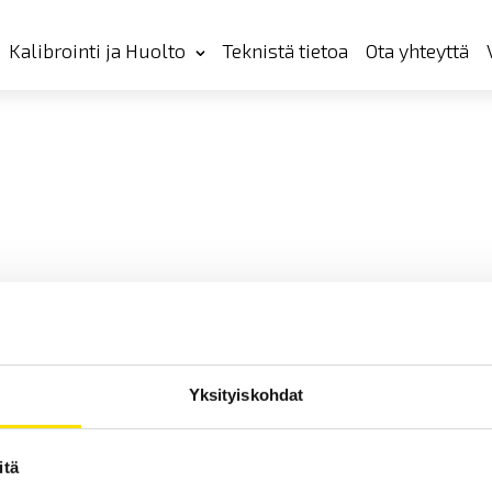
Kalibrointi ja Huolto
Teknistä tietoa
Ota yhteyttä
Yksityiskohdat
itä