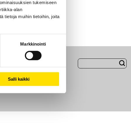
 ominaisuuksien tukemiseen
tiikka-alan
ietoja muihin tietoihin, joita
Markkinointi
Evästeet
Salli kaikki
i