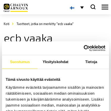
Koti
Tuotteet, jotka on merkitty "ecb vaaka"
ecb vaaka
Suostumus
Yksityiskohdat
Tietoja
Tämä sivusto käyttää evästeitä
Käytämme evästeitä tarjoamamme sisällön ja mainosten
KERN ECB Pöytävaaka
räätälöimiseen, sosiaalisen median ominaisuuksien
KERN ECB on helppokäyttöinen ja
tukemiseen ja kävijämäärämme analysoimiseen. Lisäksi
kätevä pöytävaaka. Maksimaalinen kapasiteetti jopa 50 kg.
jaamme sosiaalisen median, mainosalan ja analytiikka-
alan kumppaneillemme tietoja siitä, miten käytät