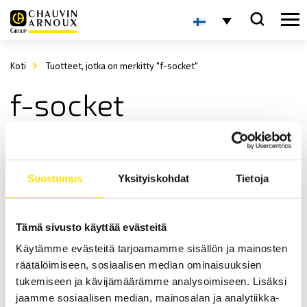
Koti
Tuotteet, jotka on merkitty "f-socket"
f-socket
Suostumus
Yksityiskohdat
Tietoja
Tämä sivusto käyttää evästeitä
Käytämme evästeitä tarjoamamme sisällön ja mainosten
Tekscan paineen ja paineenjakauman mittaus
proteeseissa
räätälöimiseen, sosiaalisen median ominaisuuksien
tukemiseen ja kävijämäärämme analysoimiseen. Lisäksi
Tekscan F-Socket™-järjestelmä soveltuu
paineen- ja
voimanjakauman mittaamiseen proteesien sisäpuolella.
jaamme sosiaalisen median, mainosalan ja analytiikka-