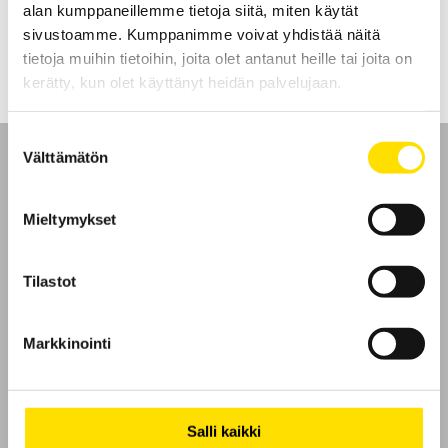
alan kumppaneillemme tietoja siitä, miten käytät
LUE LISÄÄ
sivustoamme. Kumppanimme voivat yhdistää näitä
tietoja muihin tietoihin, joita olet antanut heille tai joita on
kerätty, kun olet käyttänyt heidän palvelujaan.
Suostumuksen
Välttämätön
valinta
Mieltymykset
Etusivu
Tilastot
Ota yhteyttä
Tietoa meistä
Markkinointi
GDPR
Salli kaikki
Evästeet