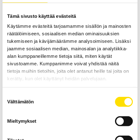
Tämä sivusto käyttää evästeitä
Fujifilm High Temp PRESCALE paineherkkä
Käytämme evästeitä tarjoamamme sisällön ja mainosten
mittauskalvo (rulla)
räätälöimiseen, sosiaalisen median ominaisuuksien
Fujifilm High Temp PRESCALE on paineherkkä, kertakäyttöinen kalvo
paineenjakauman mittaamiseen. Kestää jopa 210 asteen
tukemiseen ja kävijämäärämme analysoimiseen. Lisäksi
lämpötiloja.
jaamme sosiaalisen median, mainosalan ja analytiikka-
alan kumppaneillemme tietoja siitä, miten käytät
670.00
€
LUE LISÄÄ
sivustoamme. Kumppanimme voivat yhdistää näitä
tietoja muihin tietoihin, joita olet antanut heille tai joita on
kerätty, kun olet käyttänyt heidän palvelujaan.
Suostumuksen
Välttämätön
valinta
Mieltymykset
Fujifilm PRESCALE paineherkkä mittauskalvo (A4-
arkkeina)
Fujifilm PRESCALE on paineherkkä, kertakäyttöinen mittauskalvo