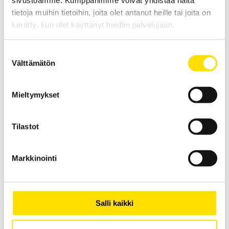
sivustoamme. Kumppanimme voivat yhdistää näitä
tietoja muihin tietoihin, joita olet antanut heille tai joita on
kerätty, kun olet käyttänyt heidän palvelujaan.
CA1864 ja CA1866 IR-lämpömittarit
IR-lämpömittarit kosketuksettomaan lämpötilan mittaukseen.
Suostumuksen
LUE LISÄÄ
Välttämätön
valinta
Mieltymykset
Tilastot
Markkinointi
CA1875 Simulointiyksikkö: Termografia
IR-termokuvauksen koulutusyksikkö.
Salli kaikki
LUE LISÄÄ