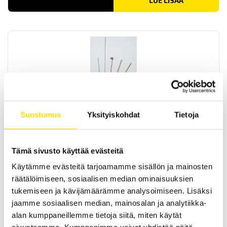
LUE LISÄÄ
Pt100-sarjan lämpötila-anturit
Suostumus
Yksityiskohdat
Tietoja
Chauvin-Arnouxin laaja valikoima käsikäyttöisiä lämpö-antureita.
LUE LISÄÄ
Tämä sivusto käyttää evästeitä
Käytämme evästeitä tarjoamamme sisällön ja mainosten
räätälöimiseen, sosiaalisen median ominaisuuksien
tukemiseen ja kävijämäärämme analysoimiseen. Lisäksi
jaamme sosiaalisen median, mainosalan ja analytiikka-
alan kumppaneillemme tietoja siitä, miten käytät