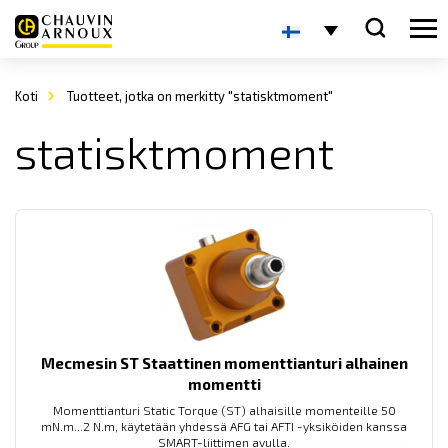
Koti
Tuotteet, jotka on merkitty "statisktmoment"
statisktmoment
Mecmesin ST Staattinen momenttianturi alhainen
momentti
Momenttianturi Static Torque (ST) alhaisille momenteille 50
mN.m...2 N.m, käytetään yhdessä AFG tai AFTI -yksiköiden kanssa
SMART-liittimen avulla.