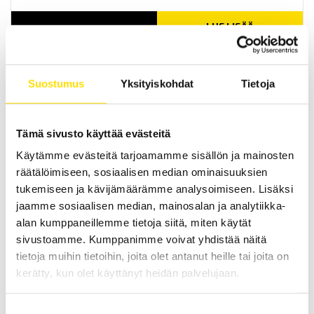
LUE LISÄÄ
Suostumus
Yksityiskohdat
Tietoja
Tämä sivusto käyttää evästeitä
Käytämme evästeitä tarjoamamme sisällön ja mainosten
räätälöimiseen, sosiaalisen median ominaisuuksien
Mecmesin ST Statiskmomentgivare 1,5 till 1000 N.m
tukemiseen ja kävijämäärämme analysoimiseen. Lisäksi
Momentgivare Static Torque (ST) med SMART-kontakt för
jaamme sosiaalisen median, mainosalan ja analytiikka-
anslutning till AFG och AFTI.
alan kumppaneillemme tietoja siitä, miten käytät
LUE LISÄÄ
sivustoamme. Kumppanimme voivat yhdistää näitä
tietoja muihin tietoihin, joita olet antanut heille tai joita on
kerätty, kun olet käyttänyt heidän palvelujaan.
Suostumuksen