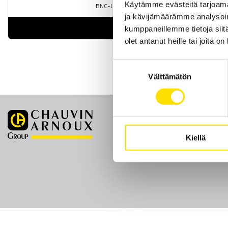
Käytämme evästeitä tarjoama
BNC-liitäntä.
ja kävijämäärämme analysoim
LUE LISÄÄ
kumppaneillemme tietoja siitä
olet antanut heille tai joita o
Suostumuksen
Välttämätön
valinta
Etusivu
Kiellä