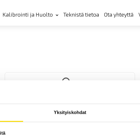
Kalibrointi ja Huolto
Teknistä tietoa
Ota yhteyttä
Yksityiskohdat
AmpFlex -virtapihtisarja
Taipuisa Rogowski-kela vaihtovirtamittauksiin, sekä 1- että 3-
itä
vaihesovelluksissa. Kytkentä: 4 mm:n banaani- tai BNC-liitin.