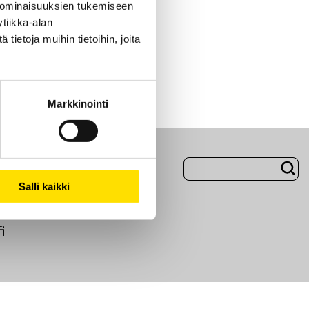
 ominaisuuksien tukemiseen
tiikka-alan
ietoja muihin tietoihin, joita
Markkinointi
Evästeet
Salli kaikki
i