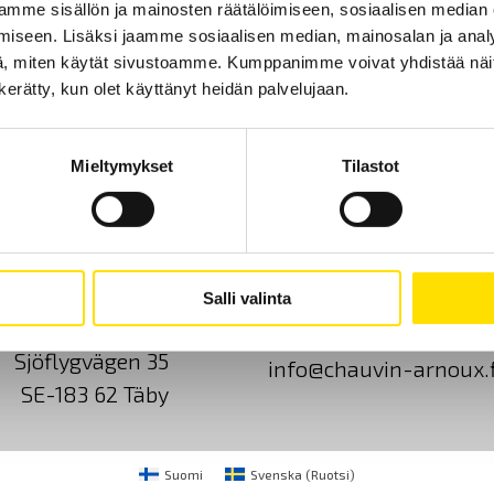
mme sisällön ja mainosten räätälöimiseen, sosiaalisen median
iseen. Lisäksi jaamme sosiaalisen median, mainosalan ja analy
LUE LISÄÄ
, miten käytät sivustoamme. Kumppanimme voivat yhdistää näitä t
n kerätty, kun olet käyttänyt heidän palvelujaan.
Mieltymykset
Tilastot
Ota yhteyttä
Tietoa meistä
GDPR
Salli valinta
CA Mätsystem AB
+46 8 50 52 68 00
Sjöflygvägen 35
info@chauvin-arnoux.f
SE-183 62 Täby
Suomi
Svenska
(
Ruotsi
)