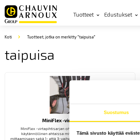
Tuotteet
Edustukset
Koti
Tuotteet, jotka on merkitty "taipuisa"
taipuisa
Suostumus
MiniFlex -virtapihtisarja
MiniFlex -virtapihtisarjan ohut (5 mm) Rogowskikela on
Tämä sivusto käyttää eväste
käytännöllinen ahtaissa mittauskohteissa, vaihtovirran
mittaamiseen sekä 1- että 3-vaihesovelluksissa. 4 mm banaani- tai